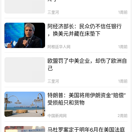
三里河
1周前
阿经济部长：民众仍不信任银行
，换美元并藏在床垫下
阿根廷华人网
1周前
欧盟罚了中美企业，却伤了欧洲自
己
三里河
1周前
特朗普：美国将用伊朗资金“赔偿”
受损船只和货物
中国新闻网
2周前
马杜罗案定于明年6月在美国法庭