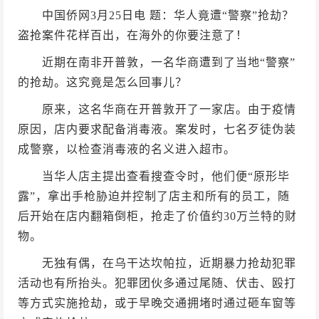
中国侨网3月25日电 题：华人竟遭“警察”抢劫？
盗抢案件花样百出，在海外的你要注意了！
近期在南非开普敦，一名华商遭到了当地“警察”
的抢劫。这究竟是怎么回事儿？
原来，这名华商在开普敦开了一家店。由于疫情
原因，店内要求配备消毒液。案发时，七名歹徒伪装
成警察，以检查消毒液的名义进入超市。
当华人店主提出查看搜查令时，他们便“原形毕
露”，拿出手枪胁迫并控制了店主和所有的员工，随
后开始在店内翻箱倒柜，抢走了价值约30万兰特的财
物。
无独有偶，在乌干达坎帕拉，近期暴力抢劫犯罪
活动也有所抬头。犯罪团伙多通过尾随、伏击、殴打
等方式实施抢劫，或于早晚交通拥堵时通过砸车窗等