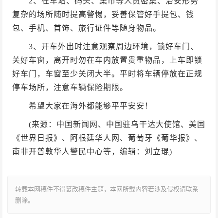
2、在车站、码头、集市等人员密集、治安形势
复杂的场所随时提高警惕，妥善保管好手提包、钱
包、手机、首饰、旅行证件等随身物品。
3、开车外出时注意观察周边环境，锁好车门、
关好车窗，离开时勿在车内放置贵重物品，上车即锁
好车门，车窗至少关闭大半。平时将车辆停放在正规
停车场所，注意车辆保险期限。
希望大家在海外都能够平平安安！
(来源：中国新闻网、中国驻乌干达大使馆、美国
《世界日报》、阿根廷华人网、葡萄牙《葡华报》、
南非开普敦华人警民中心等，编辑：刘立琨)
转载本网稿件不得篡改稿件主题，本网所载内容若涉及侵权请联系
删除。