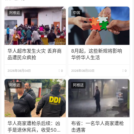
阿根廷
中国
华人超市发生火灾 丢弃商
8月起，这些新规将影响
品遭民众疯抢
华侨华人生活
2026年08月04日
0
2026年08月03日
0
阿根廷
阿根廷
华人商家遭枪杀后续：凶
布省：一名华人商家遭枪
手是退休宪兵，收受5000
击遇害