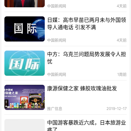
中国新闻网
4天前
日媒：高市早苗已两月未与外国领
导人通电话 引发不满
中国新闻网
4天前
中方：乌克兰问题局势发展令人担
忧
中国新闻网
1周前
康源保健之家 蜂胶玫瑰油批发
推广信息
2019-12-17
中国游客暴跌近六成，日本旅游业
疼了