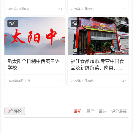
美元
2026年08月03日
1
2026年08月02日
1
推广
推广
新太阳全日制中西英三语
福旺食品超市.专营中国食
学校
品及新鲜蔬菜、肉类、
鱼、海鲜
2021年06月30日
10
2022年03月30日
49
0
条评论
最新
最早
最热
评分最高