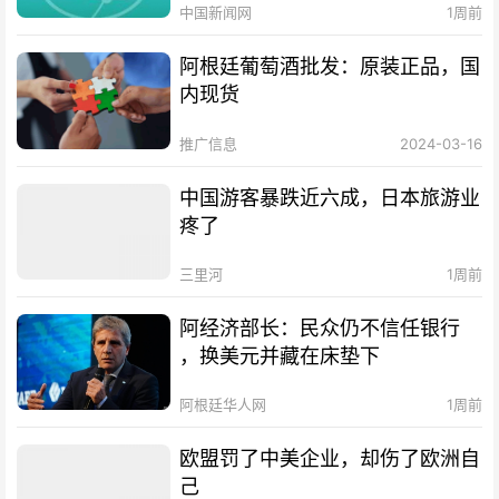
中国新闻网
1周前
阿根廷葡萄酒批发：原装正品，国
内现货
推广信息
2024-03-16
中国游客暴跌近六成，日本旅游业
疼了
三里河
1周前
阿经济部长：民众仍不信任银行
，换美元并藏在床垫下
阿根廷华人网
1周前
欧盟罚了中美企业，却伤了欧洲自
己