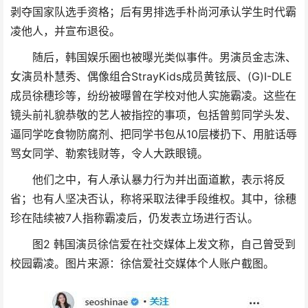
剥夺国家队选手资格；后有男排选手朴尚河承认学生时代霸
凌他人，并宣布退役。
随后，韩国娱乐圈也被曝光类似事件。男演员金志洙、
女演员朴慧秀、偶像组合StrayKids成员黄铉辰、(G)I-DLE
成员徐穗珍等，纷纷被曝曾在学校对他人实施霸凌。这些在
镜头前礼貌恭敬的艺人被指控的事项，包括曾剪同学头发、
逼同学吃食物防腐剂、把同学书包从10层楼扔下、用脏话辱
骂女同学、勒索钱财等，令人大跌眼镜。
他们之中，有人承认暴力行为并出面道歉，表示将反
省；也有人坚决否认，称将采取法律手段维权。其中，徐穗
珍在陆续被7人指称霸凌后，仍发表立场进行否认。
图2 韩国演员徐信爱在社交媒体上发文称，自己曾受到
校园霸凌。图片来源：徐信爱社交媒体个人账户截图。