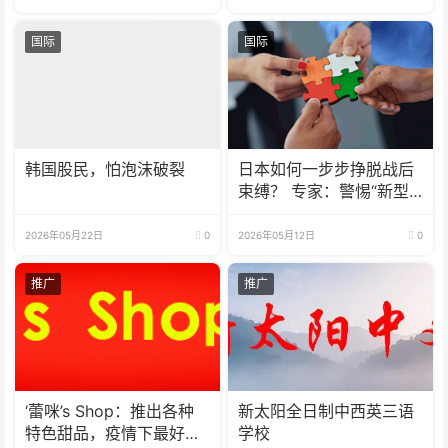
国际
国际
韩国股民，怕泡沫破裂
日本如何一步步挣脱战后
束缚？ 专家：警惕“新型
军国主义”死灰复燃
2026年05月22日
0
2026年05月12日
0
推广
推广
‘蕾咪’s Shop：推出各种
新太阳全日制中西英三语
特色甜品，疫情下最好的
学校