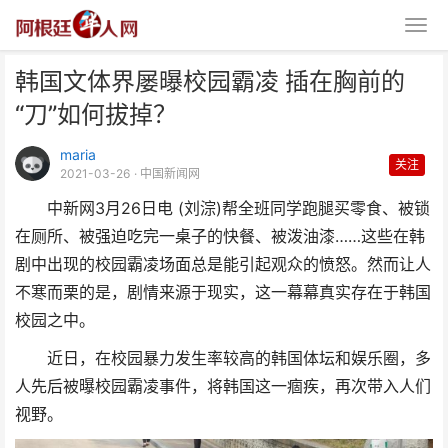
韩国文体界屡曝校园霸凌 插在胸前的
“刀”如何拔掉？
maria
关注
2021-03-26
· 中国新闻网
中新网3月26日电 (刘淙)帮全班同学跑腿买零食、被锁
韩国文体界屡曝校园霸凌 插在胸
在厕所、被强迫吃完一桌子的快餐、被泼油漆……这些在韩
前的“刀”如何拔掉？
剧中出现的校园霸凌场面总是能引起观众的愤怒。然而让人
不寒而栗的是，剧情来源于现实，这一幕幕真实存在于韩国
校园之中。
近日，在校园暴力发生率较高的韩国体坛和娱乐圈，多
人先后被曝校园霸凌事件，将韩国这一痼疾，再次带入人们
视野。