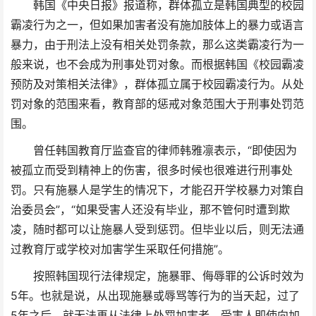
韩国《中央日报》报道称，群体孤立是韩国典型的校园
霸凌行为之一，但如果加害者没有施加肢体上的暴力或语言
暴力，由于刑法上没有相关处罚条款，那么这类霸凌行为一
般来说，也不会成为刑事处罚对象。而根据韩国《校园霸凌
预防及对策相关法律》，群体孤立属于校园霸凌行为。从处
罚对象的范围来看，教育部的惩戒对象范围大于刑事处罚范
围。
曾任韩国教育厅监查官的律师韩雅凛表示，“即使因为
被孤立而受到精神上的伤害，很多时候也很难进行刑事处
罚。只有施暴人是学生的情况下，才能召开学校暴力对策自
治委员会”，“如果受害人还没有毕业，那不管何时遭到欺
凌，随时都可以让施暴人受到惩罚。但毕业以后，则无法通
过教育厅或学校对加害学生采取任何措施”。
按照韩国现行法律规定，施暴罪、侮辱罪的公诉时效为
5年。也就是说，从出现施暴或辱骂等行为的当天起，过了
5年之后，就无法再从法律上处罚加害者。受害人即使向加