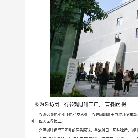
图为采访团一行参观咖啡工厂。 曹淼欣 摄
兴隆地处热带和亚热带交界处，兴隆咖啡属于中粒种罗布斯塔品
啡，位居世界第二。
兴隆咖啡保留了咖啡的原香原味，香浓滑口、风味独特，咖啡