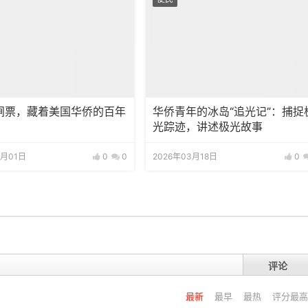
闸票，藏着美国华侨的百年
华侨青年的冰岛“追光记”：捕捉
光踪迹，讲述极光故事
4月01日
0
0
2026年03月18日
0
评论
最新
最早
最热
评分最高