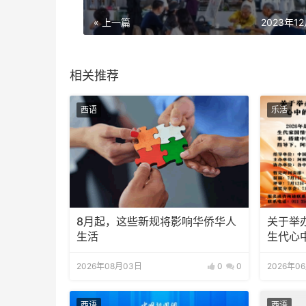
« 上一篇
2023年1
相关推荐
西语
乐活
8月起，这些新规将影响华侨华人
关于举
生活
生代心中
知
2026年08月03日
0
0
2026年0
西语
西语