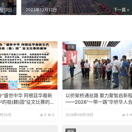
2月10日
2023年12月12日
下一篇 »
乐活
办“盛世中华 阿根廷华裔新
以侨架桥通丝路 聚力聚智启新
的祖(籍)国”征文比赛的通
——2026“一带一路”华侨华人
作发展大会重庆参访活动纪实
6月30日
3
0
2026年06月08日
0
便民