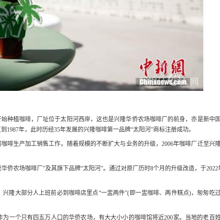
开始种植咖啡，厂址位于太阳河西岸，这也是兴隆华侨农场咖啡厂的前身，亦是新中
1987年，此时历经35年发展的兴隆咖啡第一品牌“太阳河”商标注册成功。
展咖啡生产加工销售工作。随着规模的不断扩大与业务的升级，2006年咖啡厂迁至兴
华侨农场咖啡厂”及其旗下品牌“太阳河”。通过对原厂历时8个月的升级改造，于2022
隆大部分人上班前必到咖啡店里点“一盅两件”(即一盅咖啡、两件糕点)，匆匆吃
一个只有四五万人口的华侨农场，有大大小小的咖啡馆将近200家。当地的老百