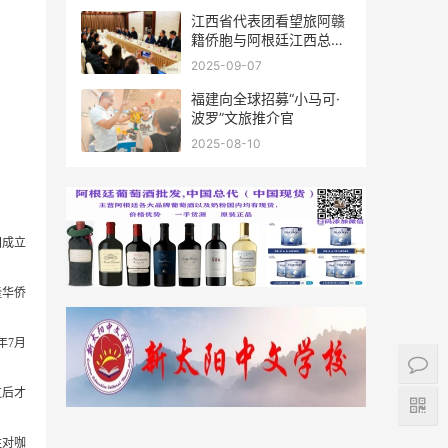
江西省代表团看望旅阿赣
籍侨胞与阿根廷江西总商
会座谈
2025-09-07
福建向全球招募“小马可·
波罗”文旅推介官
2025-08-10
国成立
隆华侨
年7月
过后才
姓对咖