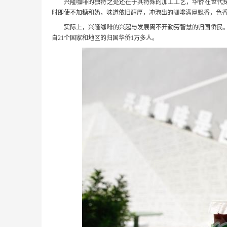
兴隆咖啡的独特之处还在于其特殊的加工工艺，华侨在世代探
时即使不加糖和奶，味道依旧醇厚，冲泡出的咖啡满屋飘香，色香
实际上，兴隆咖啡的兴起与发展离不开勤劳智慧的归国侨民。2
自21个国家和地区的归国华侨1万多人。