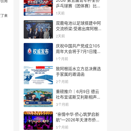
2026 第五届青年杯全侨
啡饮用
乒乓球赛（团体赛）比赛
规则
1天前
置了来
双鹿电池以足球搭建中阿
交流桥梁:受邀出席阿根廷
足协赞助商招待会！
2天前
庆祝中国共产党成立105
周年大会将于7月1日隆重
举行
1个月前
致阿根廷水立方总决赛选
手家属的邀请函
2个月前
重磅推介｜6月9日 德云
社布宜诺斯艾利斯相声专
场！国风曲艺邂逅南美风
3个月前
情，多元文化狂欢全城集
结！
“亲情中华·侨心筑梦启新
航”—2026年天津市侨界
新春联谊活动成功举办
5个月前