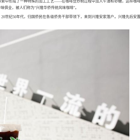
索中形成了一种特殊的加工工艺——在咖啡豆炒制过程中加入牛油和砂糖，这样咖
味俱全，被人们称为“兴隆华侨传统风味咖啡”。
0世纪50年代，归国侨民在各级侨务干部带领下，来到兴隆安家落户。兴隆先后安