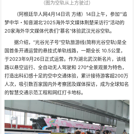
（图为空轨从上方驶过）
（阿根廷华人网4月14日讯 方绪）14日上午，参加“‘追
梦中华・知音湖北’2025海外华文媒体荆楚采访行”活动的
20家海外华文媒体代表们“慕名”体验武汉光谷空轨。
据介绍，“光谷光子号”空轨旅游线(简称光谷空轨)是全
国首条开通运营的悬挂式单轨线路，一期全长 10.5公里，
于2023年9月26日正式运营。作为湖北武汉新名片，该线
路以悬空运行、全自动无人驾驶和 270°全景观景为特色，
打造出科幻感十足的空中交通体验，累计接待游客超200万
人次，吸引数百家国内外考察团及媒体探访，成为全球知名
的智慧交通示范工程和网红打卡地标。