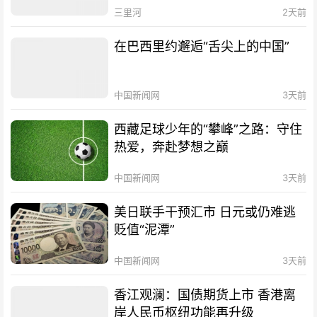
三里河
2天前
在巴西里约邂逅“舌尖上的中国”
中国新闻网
3天前
西藏足球少年的“攀峰”之路：守住
热爱，奔赴梦想之巅
中国新闻网
3天前
美日联手干预汇市 日元或仍难逃
贬值“泥潭”
中国新闻网
3天前
香江观澜：国债期货上市 香港离
岸人民币枢纽功能再升级