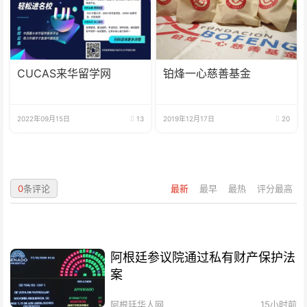
CUCAS来华留学网
铂烽一心慈善基金
2022年09月15日
13
2019年12月17日
20
0
条评论
最新
最早
最热
评分最高
阿根廷参议院通过私有财产保护法
案
阿根廷华人网
15小时前