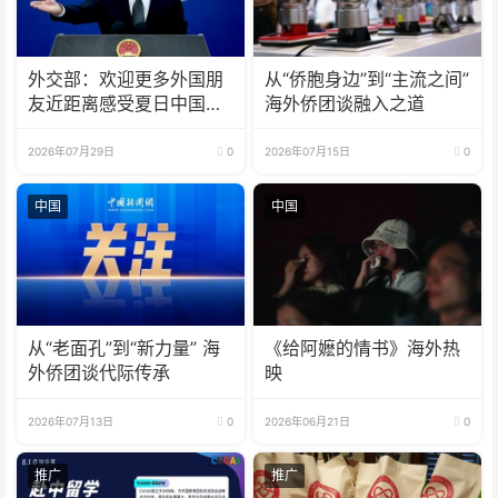
外交部：欢迎更多外国朋
从“侨胞身边”到“主流之间”
友近距离感受夏日中国的
海外侨团谈融入之道
火热魅力
2026年07月29日
0
2026年07月15日
0
中国
中国
从“老面孔”到“新力量” 海
《给阿嬷的情书》海外热
外侨团谈代际传承
映
2026年07月13日
0
2026年06月21日
0
推广
推广