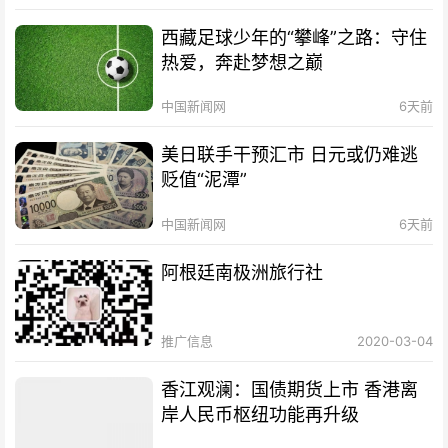
西藏足球少年的“攀峰”之路：守住
热爱，奔赴梦想之巅
中国新闻网
6天前
美日联手干预汇市 日元或仍难逃
贬值“泥潭”
中国新闻网
6天前
阿根廷南极洲旅行社
推广信息
2020-03-04
香江观澜：国债期货上市 香港离
岸人民币枢纽功能再升级