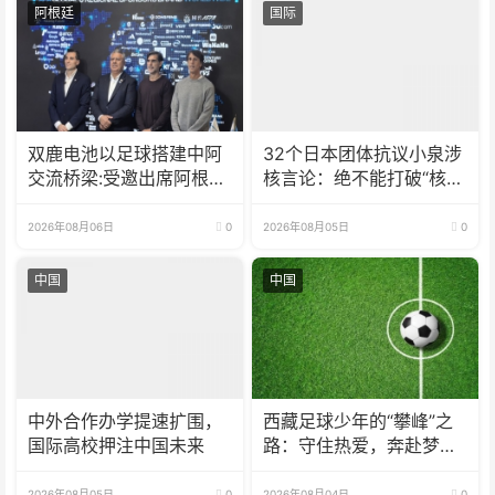
阿根廷
国际
双鹿电池以足球搭建中阿
32个日本团体抗议小泉涉
交流桥梁:受邀出席阿根廷
核言论：绝不能打破“核武
足协赞助商招待会！
器禁忌”
2026年08月06日
0
2026年08月05日
0
中国
中国
中外合作办学提速扩围，
西藏足球少年的“攀峰”之
国际高校押注中国未来
路：守住热爱，奔赴梦想
之巅
2026年08月05日
0
2026年08月04日
0