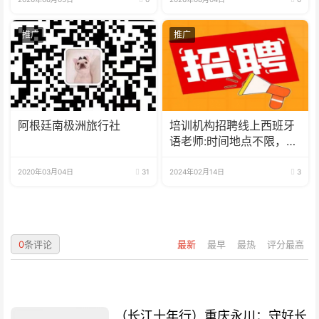
推广
推广
阿根廷南极洲旅行社
培训机构招聘线上西班牙
语老师:时间地点不限，可
兼职可全职
2020年03月04日
31
2024年02月14日
3
0
条评论
最新
最早
最热
评分最高
（长江十年行）重庆永川：守好长