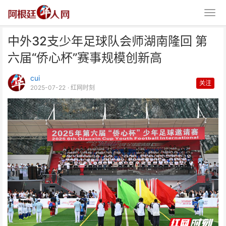
中外32支少年足球队会师湖南隆回 第
六届“侨心杯”赛事规模创新高
cui
关注
2025-07-22
· 红网时刻
中外32支少年足球队会师湖南隆
回 第六届“侨心杯”赛