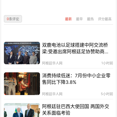
0
条评论
最新
最早
最热
评分最高
双鹿电池以足球搭建中阿交流桥
梁:受邀出席阿根廷足协赞助商招
待会！
阿根廷华人网
1小时前
消费持续低迷：7月份中小企业零
售同比下降3.8%
阿根廷华人网
5小时前
阿根廷驻巴西大使回国 两国外交
关系面临考验