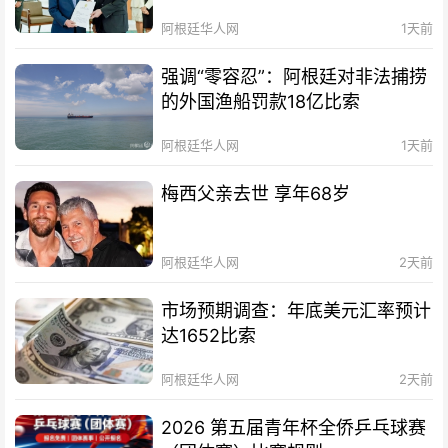
阿根廷华人网
1天前
强调“零容忍”：阿根廷对非法捕捞
的外国渔船罚款18亿比索
阿根廷华人网
1天前
梅西父亲去世 享年68岁
阿根廷华人网
2天前
市场预期调查：年底美元汇率预计
达1652比索
阿根廷华人网
2天前
2026 第五届青年杯全侨乒乓球赛