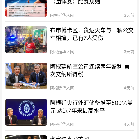
（团体赛）比赛规则
阿根廷华人网
3天前
布市博卡区：货运火车与一辆公交
车相撞，已有7人受伤
阿根廷华人网
3天前
阿根廷航空公司连续两年盈利 首
次交纳所得税
阿根廷华人网
4天前
阿根廷央行外汇储备增至500亿美
元 达近7年来最高水平
阿根廷华人网
4天前