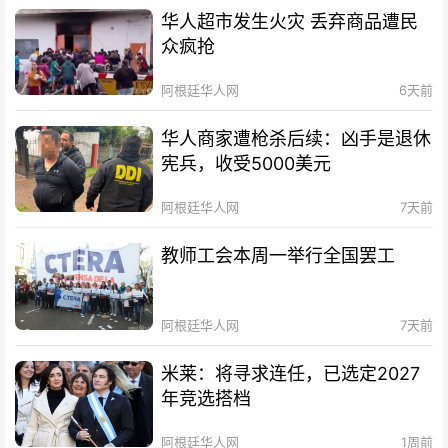
华人超市发生火灾 丢弃商品遭民
众疯抢
阿根廷华人网
6天前
华人商家遭枪杀后续：凶手是退休
宪兵，收受5000美元
阿根廷华人网
7天前
教师工会本周一举行全国罢工
阿根廷华人网
7天前
米莱：将寻求连任，已选定2027
年竞选搭档
阿根廷华人网
1周前