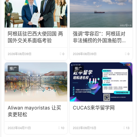
阿根廷驻巴西大使回国 两
强调“零容忍”：阿根廷对
国外交关系面临考验
非法捕捞的外国渔船罚款
18亿比索
2026年08月09日
0
2026年08月09日
0
推广
推广
Aliwan mayoristas 让买
CUCAS来华留学网
卖更轻松
2022年04月11日
10
2022年09月15日
13