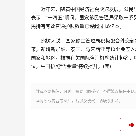
近年来，随着中国经济社会快速发展，公民出
表示，“十四五”期间，国家移民管理局采取一
民持有有效普通护照数量已经超过1.6亿本。
熊树人说，国家移民管理局积极配合外交部持续
来，新增新加坡、泰国、马来西亚等10个免签
国家和地区。根据有关国际咨询机构统计排名，中
位，中国护照“含金量”持续提升。(完)
转载本网稿件，原则上需要书面授权，不得篡改稿件主题
本网所载内容或图片，若涉及侵权，请联系删除。