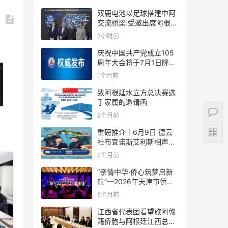
双鹿电池以足球搭建中阿
交流桥梁:受邀出席阿根廷
足协赞助商招待会！
7小时前
庆祝中国共产党成立105
周年大会将于7月1日隆重
举行
1个月前
致阿根廷水立方总决赛选
手家属的邀请函
2个月前
重磅推介｜6月9日 德云
社布宜诺斯艾利斯相声专
场！国风曲艺邂逅南美风
2个月前
情，多元文化狂欢全城集
结！
“亲情中华·侨心筑梦启新
航”—2026年天津市侨界
新春联谊活动成功举办
5个月前
江西省代表团看望旅阿赣
籍侨胞与阿根廷江西总商