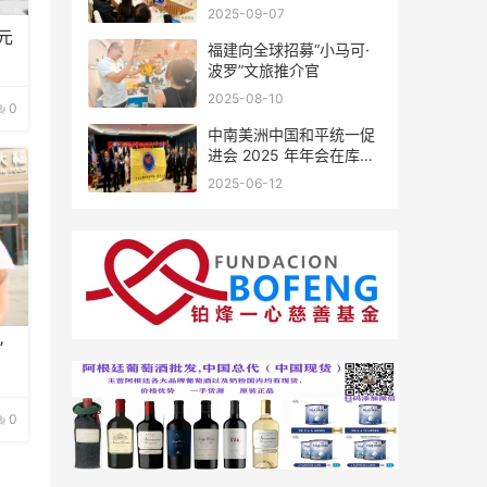
会座谈
2025-09-07
元
福建向全球招募“小马可·
波罗”文旅推介官
2025-08-10
0
中南美洲中国和平统一促
进会 2025 年年会在库拉
索圆满举行，共绘反“独”
2025-06-12
促统宏伟蓝图
”
0