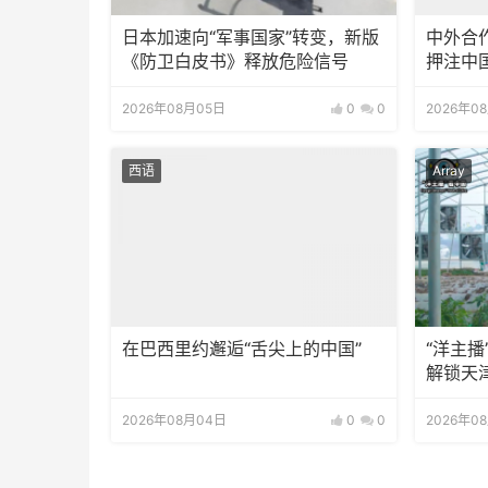
日本加速向“军事国家”转变，新版
中外合
《防卫白皮书》释放危险信号
押注中
2026年08月05日
0
0
2026年0
西语
Array
在巴西里约邂逅“舌尖上的中国”
“洋主
解锁天
2026年08月04日
0
0
2026年0