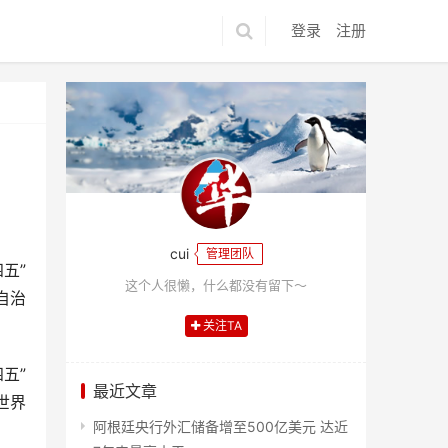
登录
注册
cui
管理团队
五”
这个人很懒，什么都没有留下～
自治
关注TA
五”
最近文章
世界
阿根廷央行外汇储备增至500亿美元 达近