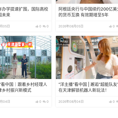
作办学提速扩围，国际高校
阿根廷央行与中国续约200亿美
国未来
的货币互换 有效期增至5年
8月05日
0
0
2026年08月05日
0
Array
播”看中国｜跟着乡村经理人
“洋主播”看中国 | 邂逅“超能队友
津乡村振兴新模式
在天津解锁机器人新玩法！
8月04日
0
0
2026年08月04日
0