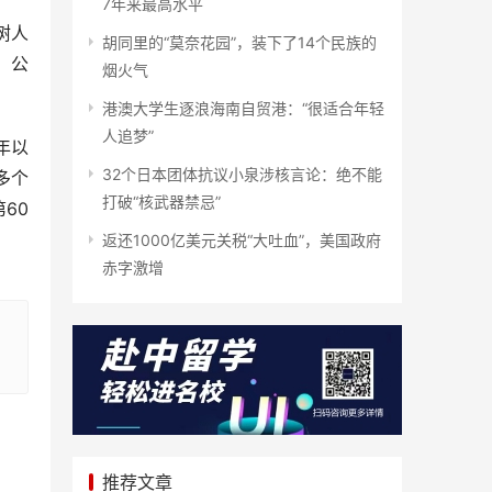
7年来最高水平
树人
胡同里的“莫奈花园”，装下了14个民族的
，公
烟火气
港澳大学生逐浪海南自贸港：“很适合年轻
人追梦”
年以
32个日本团体抗议小泉涉核言论：绝不能
多个
打破“核武器禁忌”
60
返还1000亿美元关税“大吐血”，美国政府
赤字激增
推荐文章