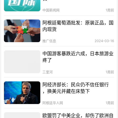
中国新闻网
1周前
阿根廷葡萄酒批发：原装正品，国
内现货
推广信息
2024-03-16
中国游客暴跌近六成，日本旅游业
疼了
三里河
1周前
阿经济部长：民众仍不信任银行
，换美元并藏在床垫下
阿根廷华人网
1周前
欧盟罚了中美企业，却伤了欧洲自