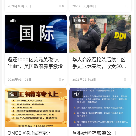
2026年08月06日
0
2026年08月06日
0
国际
阿根廷
返还1000亿美元关税“大
华人商家遭枪杀后续：凶
吐血”，美国政府赤字激增
手是退休宪兵，收受5000
美元
2026年08月05日
0
2026年08月03日
1
推广
推广
ONCE区礼品店转让
阿根廷桦福旅運公司