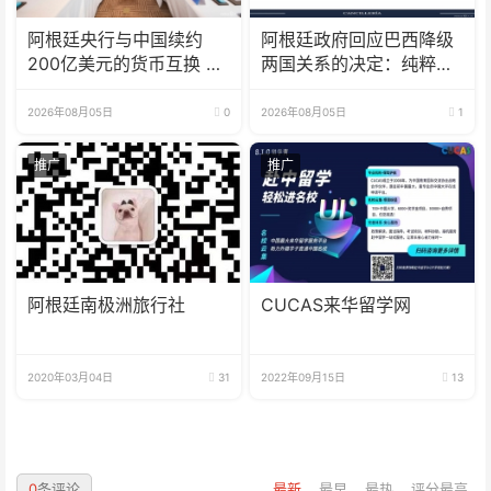
阿根廷央行与中国续约
阿根廷政府回应巴西降级
200亿美元的货币互换 有
两国关系的决定：纯粹意
效期增至5年
识形态问题
2026年08月05日
0
2026年08月05日
1
推广
推广
阿根廷南极洲旅行社
CUCAS来华留学网
2020年03月04日
31
2022年09月15日
13
0
条评论
最新
最早
最热
评分最高