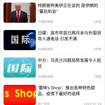
特朗普称美伊正在谈判 是伊朗的
“最后机会”
中国新闻网
4天前
日媒：高市早苗已两月未与外国领
导人通电话 引发不满
中国新闻网
4天前
中方：乌克兰问题局势发展令人担
忧
中国新闻网
1周前
‘蕾咪’s Shop：推出各种特色甜
品，疫情下最好的选择
推广信息
2020-07-29