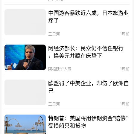
中国游客暴跌近六成，日本旅游业
疼了
三里河
1周前
阿经济部长：民众仍不信任银行
，换美元并藏在床垫下
阿根廷华人网
1周前
欧盟罚了中美企业，却伤了欧洲自
己
三里河
1周前
特朗普：美国将用伊朗资金“赔偿”
受损船只和货物