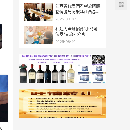
江西省代表团看望旅阿赣
籍侨胞与阿根廷江西总商
会座谈
2025-09-07
福建向全球招募“小马可·
波罗”文旅推介官
2025-08-10
人