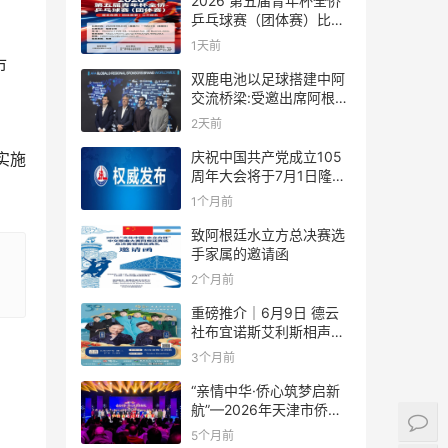
2026 第五届青年杯全侨
乒乓球赛（团体赛）比赛
规则
1天前
市
双鹿电池以足球搭建中阿
交流桥梁:受邀出席阿根廷
足协赞助商招待会！
2天前
庆祝中国共产党成立105
实施
周年大会将于7月1日隆重
举行
1个月前
致阿根廷水立方总决赛选
手家属的邀请函
2个月前
重磅推介｜6月9日 德云
社布宜诺斯艾利斯相声专
场！国风曲艺邂逅南美风
3个月前
情，多元文化狂欢全城集
结！
“亲情中华·侨心筑梦启新
航”—2026年天津市侨界
新春联谊活动成功举办
5个月前