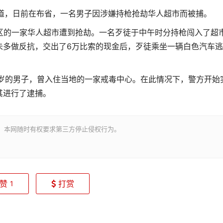
报道，日前在布省，一名男子因涉嫌持枪抢劫华人超市而被捕。
gó地区的一家华人超市遭到抢劫。一名歹徒于中午时分持枪闯入了超
未多做反抗，交出了6万比索的现金后，歹徒乘坐一辆白色汽车逃
2岁的男子，曾入住当地的一家戒毒中心。在此情况下，警方开始
其进行了逮捕。
。本网随时有权要求第三方停止侵权行为。
赞
打赏
1