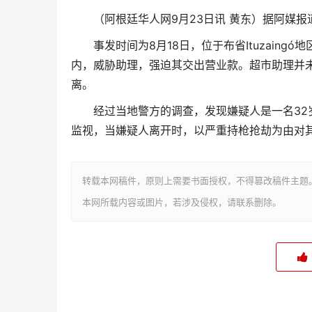
（阿根廷华人网9月23日讯 黄东）据阿媒
事发时间为8月18日，位于布省Ituzain
内，威胁助理，强迫其交出营业款。超市助理并
离。
经过当地警方的调查，发现嫌疑人是一名3
监视，当嫌疑人离开时，以严重持枪抢劫为由对
转载本网稿件，原则上需要书面授权，不得篡改稿件主题
本网所载内容或图片，若涉及侵权，请联系删除。