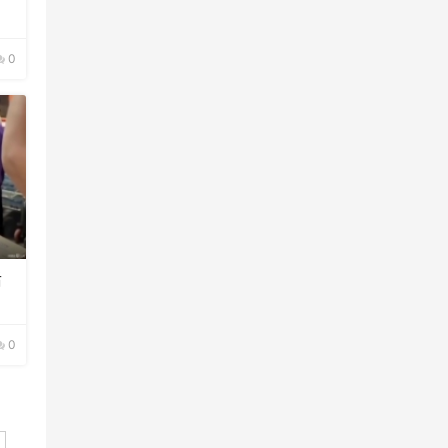
0
后
0