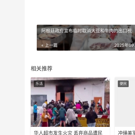
阿根廷政府宣布临时取消大豆和牛肉的出口税
« 上一篇
2025年0
相关推荐
乐活
便民
华人超市发生火灾 丢弃商品遭民
冲绳美军