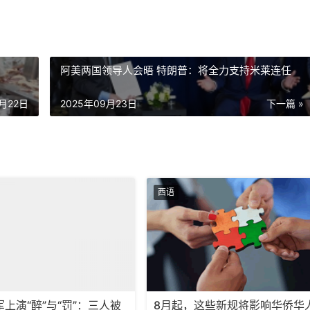
阿美两国领导人会晤 特朗普：将全力支持米莱连任
9月22日
2025年09月23日
下一篇 »
西语
上演“醉”与“罚”：三人被
8月起，这些新规将影响华侨华