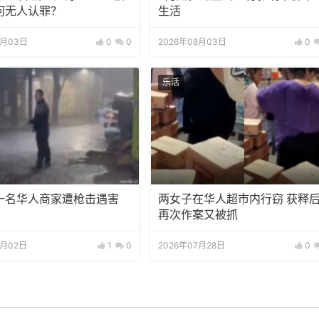
何无人认罪？
生活
8月03日
0
0
2026年08月03日
0
乐活
一名华人商家遭枪击遇害
两女子在华人超市内行窃 获释
再次作案又被抓
8月02日
1
0
2026年07月28日
0