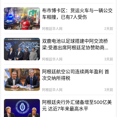
布市博卡区：货运火车与一辆公交
车相撞，已有7人受伤
阿根廷华人网
2天前
双鹿电池以足球搭建中阿交流桥
梁:受邀出席阿根廷足协赞助商招
待会！
阿根廷华人网
3天前
阿根廷航空公司连续两年盈利 首
次交纳所得税
阿根廷华人网
3天前
阿根廷央行外汇储备增至500亿美
元 达近7年来最高水平