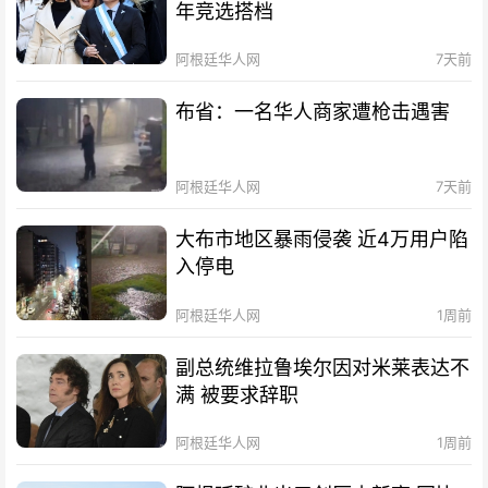
年竞选搭档
阿根廷华人网
7天前
布省：一名华人商家遭枪击遇害
阿根廷华人网
7天前
大布市地区暴雨侵袭 近4万用户陷
入停电
阿根廷华人网
1周前
副总统维拉鲁埃尔因对米莱表达不
满 被要求辞职
阿根廷华人网
1周前