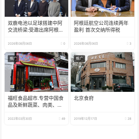
双鹿电池以足球搭建中阿
阿根廷航空公司连续两年
交流桥梁:受邀出席阿根廷
盈利 首次交纳所得税
足协赞助商招待会！
2026年08月06日
0
2026年08月06日
3
推广
推广
福旺食品超市.专营中国食
北京食府
品及新鲜蔬菜、肉类、
鱼、海鲜
2022年03月30日
49
2019年12月17日
28