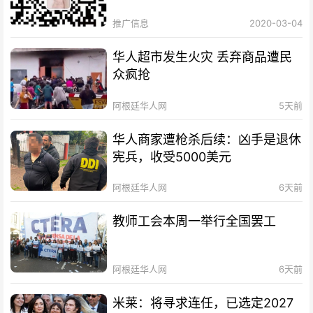
推广信息
2020-03-04
华人超市发生火灾 丢弃商品遭民
众疯抢
阿根廷华人网
5天前
华人商家遭枪杀后续：凶手是退休
宪兵，收受5000美元
阿根廷华人网
6天前
教师工会本周一举行全国罢工
阿根廷华人网
6天前
米莱：将寻求连任，已选定2027