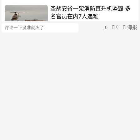
圣胡安省一架消防直升机坠毁 多
名官员在内7人遇难
0
0
海报
评论
阿根廷华人网
1周前
阿根廷政府拟组团访华 以推进双
边贸易
阿根廷华人网
1周前
阿根廷政府：布大医学院的外国学
生比例高达40%
阿根廷华人网
1周前
米莱出席秘鲁新总统藤森庆子的就
职仪式
阿根廷华人网
1周前