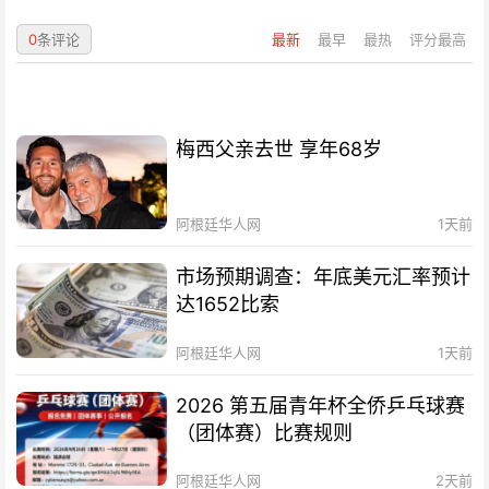
0
条评论
最新
最早
最热
评分最高
梅西父亲去世 享年68岁
阿根廷华人网
1天前
市场预期调查：年底美元汇率预计
达1652比索
阿根廷华人网
1天前
2026 第五届青年杯全侨乒乓球赛
（团体赛）比赛规则
阿根廷华人网
2天前