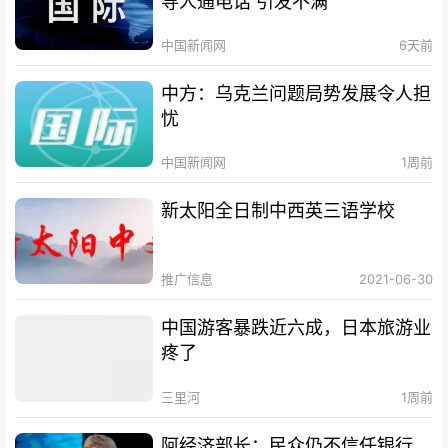
导人通电话 引发不满
中国新闻网
6天前
中方：乌克兰问题局势发展令人担
忧
中国新闻网
1周前
新太阳全日制中西英三语学校
推广信息
2021-06-30
中国游客暴跌近六成，日本旅游业
疼了
三里河
1周前
阿经济部长：民众仍不信任银行