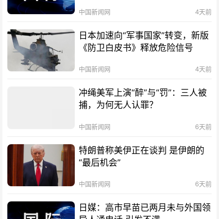
中国新闻网
4天前
日本加速向“军事国家”转变，新版
《防卫白皮书》释放危险信号
中国新闻网
4天前
冲绳美军上演“醉”与“罚”：三人被
捕，为何无人认罪？
中国新闻网
6天前
特朗普称美伊正在谈判 是伊朗的
“最后机会”
中国新闻网
6天前
日媒：高市早苗已两月未与外国领