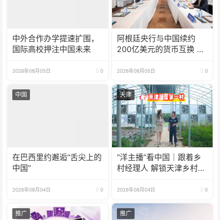
中外合作办学提速扩围，
阿根廷央行与中国续约
国际高校押注中国未来
200亿美元的货币互换 有
效期增至5年
2026年08月05日
0
2026年08月05日
0
中国
天津
在巴西里约邂逅“舌尖上的
“洋主播”看中国｜跟着乡
中国”
村经理人 解锁天津乡村振
兴新模式
2026年08月04日
0
2026年08月04日
0
推广
推广