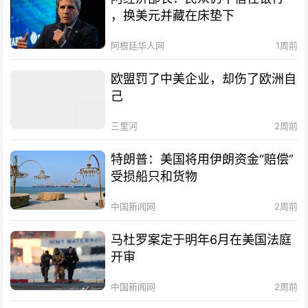
，换美元并藏在床垫下
阿根廷华人网
1周前
欧盟罚了中美企业，却伤了欧洲自
己
三里河
2周前
特朗普：美国将用伊朗资金“赔偿”
受损船只和货物
中国新闻网
2周前
马杜罗案定于明年6月在美国法庭
开审
中国新闻网
2周前