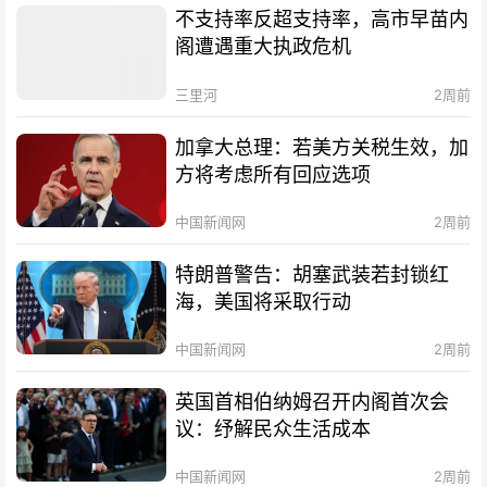
不支持率反超支持率，高市早苗内
阁遭遇重大执政危机
三里河
2周前
加拿大总理：若美方关税生效，加
方将考虑所有回应选项
中国新闻网
2周前
特朗普警告：胡塞武装若封锁红
海，美国将采取行动
中国新闻网
2周前
英国首相伯纳姆召开内阁首次会
议：纾解民众生活成本
中国新闻网
2周前