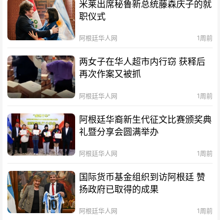
米莱出席秘鲁新总统藤森庆子的就
职仪式
阿根廷华人网
1周前
两女子在华人超市内行窃 获释后
再次作案又被抓
阿根廷华人网
1周前
阿根廷华裔新生代征文比赛颁奖典
礼暨分享会圆满举办
阿根廷华人网
1周前
国际货币基金组织到访阿根廷 赞
扬政府已取得的成果
阿根廷华人网
1周前