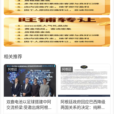
相关推荐
阿根廷
阿根廷
双鹿电池以足球搭建中阿
阿根廷政府回应巴西降级
交流桥梁:受邀出席阿根廷
两国关系的决定：纯粹意
足协赞助商招待会！
识形态问题