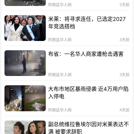
阿根廷华人网
2天前
米莱：将寻求连任，已选定2027
年竞选搭档
阿根廷华人网
3天前
布省：一名华人商家遭枪击遇害
阿根廷华人网
3天前
大布市地区暴雨侵袭 近4万用户陷
入停电
阿根廷华人网
4天前
副总统维拉鲁埃尔因对米莱表达不
满 被要求辞职