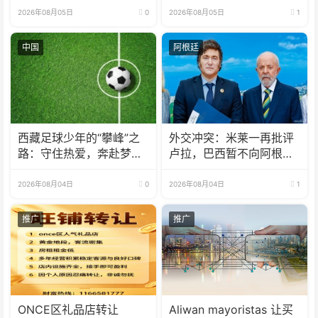
2026年08月05日
0
2026年08月05日
1
中国
阿根廷
西藏足球少年的“攀峰”之
外交冲突：米莱一再批评
路：守住热爱，奔赴梦想
卢拉，巴西暂不向阿根廷
之巅
派驻大使
2026年08月04日
0
2026年08月04日
1
推广
推广
ONCE区礼品店转让
Aliwan mayoristas 让买