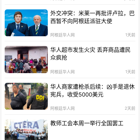
外交冲突：米莱一再批评卢拉，巴
西暂不向阿根廷派驻大使
阿根廷华人网
1天前
华人超市发生火灾 丢弃商品遭民
众疯抢
阿根廷华人网
1天前
华人商家遭枪杀后续：凶手是退休
宪兵，收受5000美元
阿根廷华人网
2天前
教师工会本周一举行全国罢工