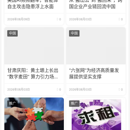
美国AI频频翻车，智能体
从“搬出去”到“搬回来”，跨
自主攻击隐患浮上水面
国企业产业链回流中国
2026年08月09日
0
2026年08月03日
0
中国
中国
甘肃庆阳：黄土塬上长出
“六张网”为经济高质量发
“数字麦田” 算力引力场聚
展提供坚实支撑
产业生态
2026年08月03日
0
2026年08月03日
0
推广
推广