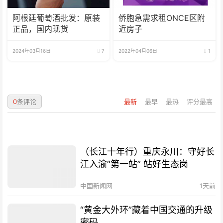
阿根廷葡萄酒批发：原装
侨胞急需求租ONCE区附
正品，国内现货
近房子
2024年03月16日
7
2022年04月06日
1
0
条评论
最新
最早
最热
评分最高
（长江十年行）重庆永川：守好长
江入渝“第一站” 站好生态岗
中国新闻网
1天前
“黄金大外环”藏着中国交通的升级
密码