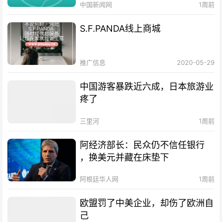
中国新闻网
1周前
S.F.PANDA线上商城
推广信息
2020-05-29
中国游客暴跌近六成，日本旅游业
疼了
三里河
1周前
阿经济部长：民众仍不信任银行
，换美元并藏在床垫下
阿根廷华人网
1周前
欧盟罚了中美企业，却伤了欧洲自
己