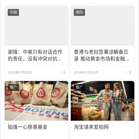
中国
国际
谢锋：中美只有对话合作
香港与老挝签署谅解备忘
的责任，没有冲突对抗的
录 推动黄金市场和金融服
理由
务合作
2026年07月29日
0
2026年07月20日
0
推广
推广
铂烽一心慈善基金
淘宝请来爱拍网