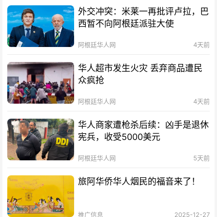
外交冲突：米莱一再批评卢拉，巴
西暂不向阿根廷派驻大使
阿根廷华人网
4天前
华人超市发生火灾 丢弃商品遭民
众疯抢
阿根廷华人网
4天前
华人商家遭枪杀后续：凶手是退休
宪兵，收受5000美元
阿根廷华人网
5天前
旅阿华侨华人烟民的福音来了！
推广信息
2025-12-27