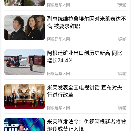
阿根廷华人网
7天前
副总统维拉鲁埃尔因对米莱表达不
满 被要求辞职
阿根廷华人网
1周前
阿根廷矿业出口创历史新高 同比
增长74.4%
阿根廷华人网
1周前
米莱发表全国电视讲话 宣布对央
行进行改革
阿根廷华人网
1周前
米莱签发法令：仇视阿根廷者将被
驱逐或禁止入境