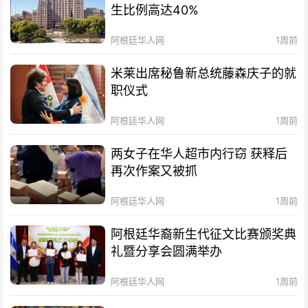
生比例高达40%
阿根廷华人网
1周前
米莱出席秘鲁新总统藤森庆子的就
职仪式
阿根廷华人网
1周前
两女子在华人超市内行窃 获释后
再次作案又被抓
阿根廷华人网
1周前
阿根廷华裔新生代征文比赛颁奖典
礼暨分享会圆满举办
阿根廷华人网
1周前