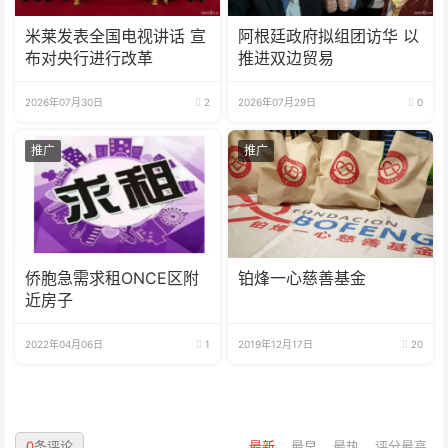
米莱发表全国电视讲话 宣
阿根廷政府拟组团访华 以
布对央行进行改革
推进双边贸易
2026年07月30日
2
2026年07月29日
0
推广
推广
侨胞急需求租ONCE区附
铂烽一心慈善基金
近房子
2022年04月06日
1
2019年12月17日
20
0
条评论
最新
最早
最热
评分最高