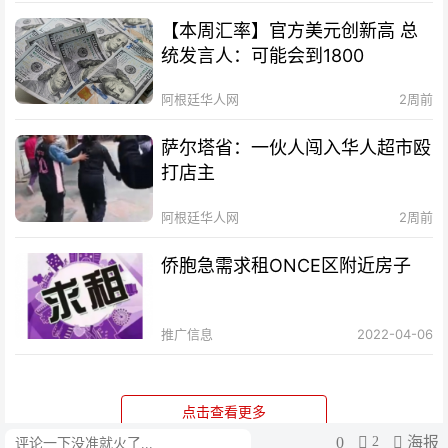
【本周汇率】官方美元创新高 总
统发言人：可能会到1800
阿根廷华人网
2周前
萨尔塔省：一伙人闯入华人超市殴
打店主
阿根廷华人网
2周前
侨胞急需求租ONCE区附近房子
推广信息
2022-04-06
点击查看更多
0
2
海报
评论