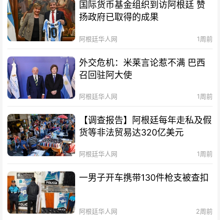
国际货币基金组织到访阿根廷 赞
扬政府已取得的成果
阿根廷华人网
1周前
外交危机：米莱言论惹不满 巴西
召回驻阿大使
阿根廷华人网
1周前
【调查报告】阿根廷每年走私及假
货等非法贸易达320亿美元
阿根廷华人网
1周前
一男子开车携带130件枪支被查扣
阿根廷华人网
2周前