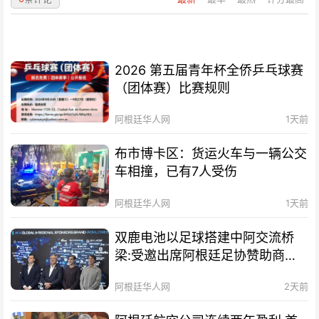
2026 第五届青年杯全侨乒乓球赛
（团体赛）比赛规则
阿根廷华人网
1天前
布市博卡区：货运火车与一辆公交
车相撞，已有7人受伤
阿根廷华人网
1天前
双鹿电池以足球搭建中阿交流桥
梁:受邀出席阿根廷足协赞助商招
待会！
阿根廷华人网
2天前