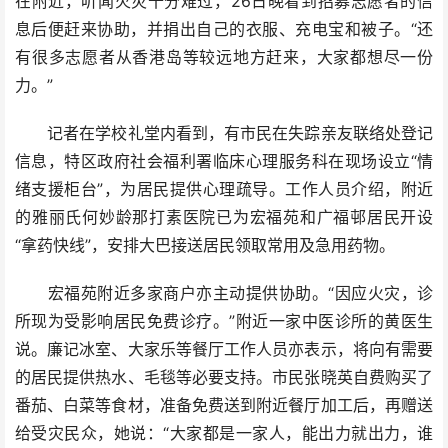
在附近，听闻火灾十分难过，26日晚看到招募志愿者的信
息后便赶来协助，并捐出自己的衣服、充电宝和被子。“还
有很多志愿者从香港岛等较远地方赶来，大家都想尽一份
力。”
记者在学校礼堂内看到，有市民在失踪亲友联络处登记
信息，特区政府社会福利署临床心理服务科在现场设立“情
绪支援柜台”，为居民提供心理疏导。工作人员介绍，附近
的雅丽氏何妙龄那打素医院已为宏福苑和广福邨居民开设
“拿药快线”，安排大巴接送居民领取常用及急用药物。
宏福苑附近多家商户亦主动提供协助。“因应火灾，诊
所现为受影响居民免费诊疗。”附近一家中医诊所的黄医生
说。廉记冰室、大家乐等餐厅工作人员亦表示，将向有需要
的居民提供热水、毛毯等必要支持。市民张晓英自费购买了
番茄、白菜等食材，准备免费送到附近餐厅加工后，再赠送
给受灾民众，她说：“大家都是一家人，能出力就出力，谁