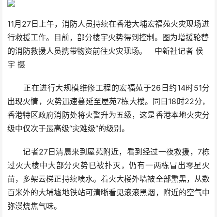
11月27日上午，消防人员持续在香港大埔宏福苑火灾现场进
行救援工作。目前，部分楼宇火势得到控制。图为增援轮替
的消防救援人员携带物资前往火灾现场。 中新社记者 侯
宇 摄
正在进行大规模维修工程的宏福苑于26日约14时51分
出现火情，火势迅速蔓延至屋苑7栋大楼。同日18时22分，
香港特区政府消防处将火警升为五级，这是香港本地火灾分
级中仅次于最高级“灾难级”的级别。
记者27日清晨来到屋苑附近，看到经过一夜救援，7栋
过火大楼中大部分火势已被扑灭，仍有一两栋冒出零星火
苗，多架云梯正持续喷水。着火大楼外墙被全部熏黑，从数
百米外的大埔墟地铁站可清晰看见滚滚黑烟，附近的空气中
弥漫烧焦气味。