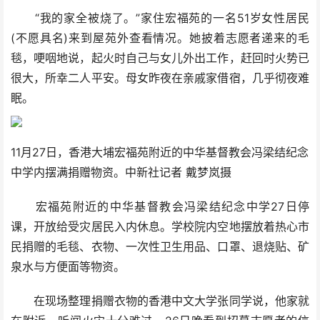
“我的家全被烧了。”家住宏福苑的一名51岁女性居民
(不愿具名)来到屋苑外查看情况。她披着志愿者递来的毛
毯，哽咽地说，起火时自己与女儿外出工作，赶回时火势已
很大，所幸二人平安。母女昨夜在亲戚家借宿，几乎彻夜难
眠。
11月27日，香港大埔宏福苑附近的中华基督教会冯梁结纪念
中学内摆满捐赠物资。中新社记者 戴梦岚摄
宏福苑附近的中华基督教会冯梁结纪念中学27日停
课，开放给受灾居民入内休息。学校院内空地摆放着热心市
民捐赠的毛毯、衣物、一次性卫生用品、口罩、退烧贴、矿
泉水与方便面等物资。
在现场整理捐赠衣物的香港中文大学张同学说，他家就