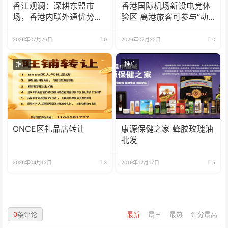
香江观澜：深耕东盟市
香港国际机场新设电竞体
场，香港内联外通优势再
验区 离港旅客可参与“动
彰显
感挑战”
2026年07月26日
0
2026年07月22日
0
推广
推广
ONCE区礼品店转让
康源保健之家 蜂胶玫瑰油
批发
2026年04月12日
3
2019年12月17日
5
0
条评论
最新
最早
最热
评分最高