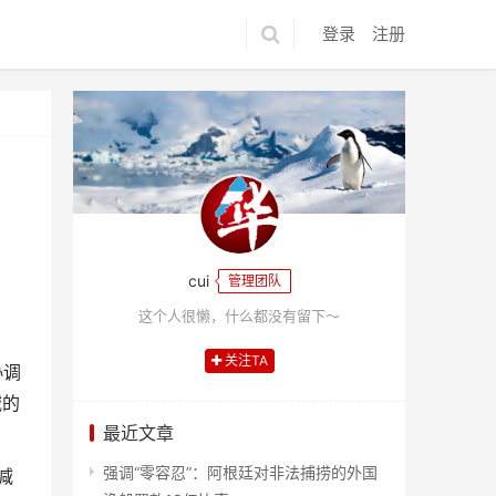
登录
注册
cui
管理团队
这个人很懒，什么都没有留下～
关注TA
协调
减的
最近文章
强调“零容忍”：阿根廷对非法捕捞的外国
减