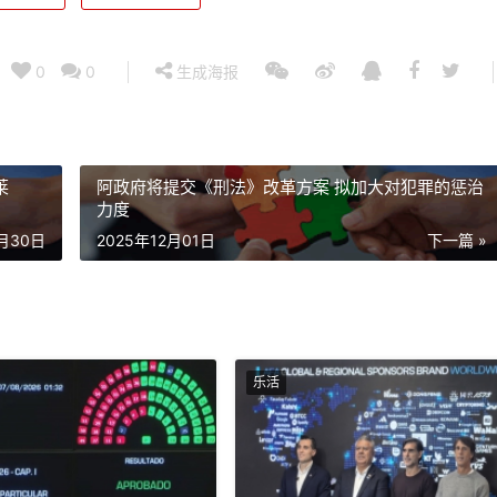
0
0
生成海报
莱
阿政府将提交《刑法》改革方案 拟加大对犯罪的惩治
力度
1月30日
2025年12月01日
下一篇 »
乐活