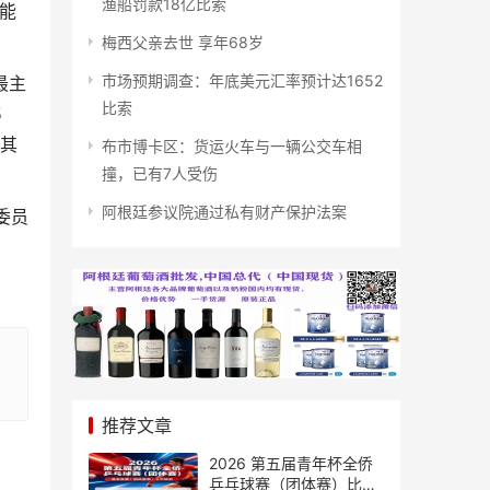
渔船罚款18亿比索
能
梅西父亲去世 享年68岁
市场预期调查：年底美元汇率预计达1652
最主
比索
5
，其
布市博卡区：货运火车与一辆公交车相
撞，已有7人受伤
阿根廷参议院通过私有财产保护法案
委员
推荐文章
2026 第五届青年杯全侨
乒乓球赛（团体赛）比赛