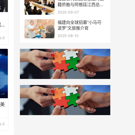
籍侨胞与阿根廷江西总商
会座谈
2025-09-07
福建向全球招募“小马可·
招
波罗”文旅推介官
2025-08-10
0
，美
0