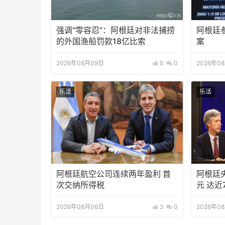
强调“零容忍”：阿根廷对非法捕捞
阿根廷
的外国渔船罚款18亿比索
案
2026年08月09日
0
0
2026年0
乐活
乐活
阿根廷航空公司连续两年盈利 首
阿根廷
次交纳所得税
元 达近
2026年08月06日
3
0
2026年0