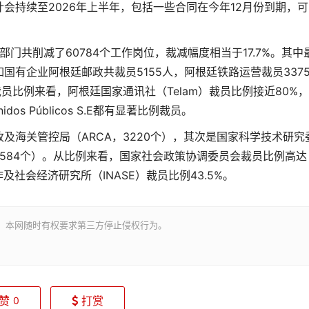
会持续至2026年上半年，包括一些合同在今年12月份到期，可
部门共削减了60784个工作岗位，裁减幅度相当于17.7%。其中
有企业阿根廷邮政共裁员5155人，阿根廷铁路运营裁员337
裁员比例来看，阿根廷国家通讯社（Telam）裁员比例接近80%
tenidos Públicos S.E都有显著比例裁员。
及海关管控局（ARCA，3220个），其次是国家科学技术研究
ES，1584个）。从比例来看，国家社会政策协调委员会裁员比例高达
及社会经济研究所（INASE）裁员比例43.5%。
。本网随时有权要求第三方停止侵权行为。
赞
打赏
0