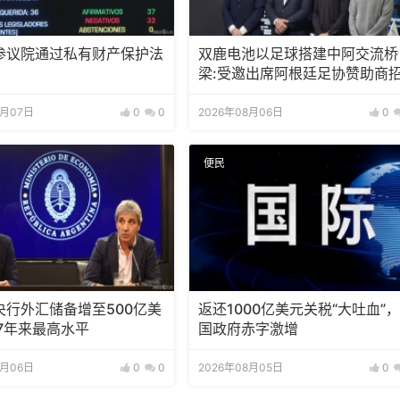
参议院通过私有财产保护法
双鹿电池以足球搭建中阿交流桥
梁:受邀出席阿根廷足协赞助商
待会！
8月07日
0
0
2026年08月06日
0
便民
央行外汇储备增至500亿美
返还1000亿美元关税“大吐血”
7年来最高水平
国政府赤字激增
8月06日
0
0
2026年08月05日
0