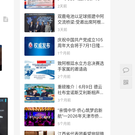
规则
2天前
双鹿电池以足球搭建中阿
交流桥梁:受邀出席阿根廷
足协赞助商招待会！
3天前
庆祝中国共产党成立105
周年大会将于7月1日隆重
举行
1个月前
致阿根廷水立方总决赛选
手家属的邀请函
2个月前
重磅推介｜6月9日 德云
社布宜诺斯艾利斯相声专
场！国风曲艺邂逅南美风
3个月前
情，多元文化狂欢全城集
结！
“亲情中华·侨心筑梦启新
航”—2026年天津市侨界
新春联谊活动成功举办
5个月前
江西省代表团看望旅阿赣