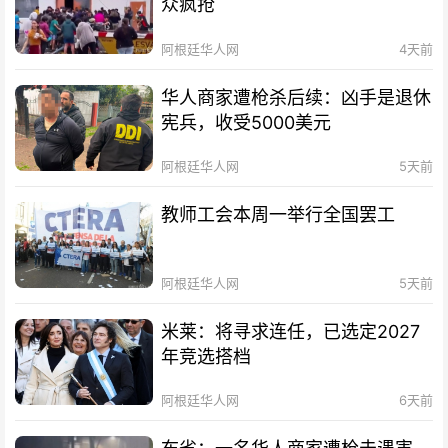
众疯抢
阿根廷华人网
4天前
华人商家遭枪杀后续：凶手是退休
宪兵，收受5000美元
阿根廷华人网
5天前
教师工会本周一举行全国罢工
阿根廷华人网
5天前
米莱：将寻求连任，已选定2027
年竞选搭档
阿根廷华人网
6天前