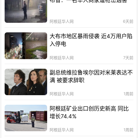
布省：一名华人商家遭枪击遇害
阿根廷华人网
6天前
大布市地区暴雨侵袭 近4万用户陷
入停电
阿根廷华人网
7天前
副总统维拉鲁埃尔因对米莱表达不
满 被要求辞职
阿根廷华人网
1周前
阿根廷矿业出口创历史新高 同比
增长74.4%
阿根廷华人网
1周前