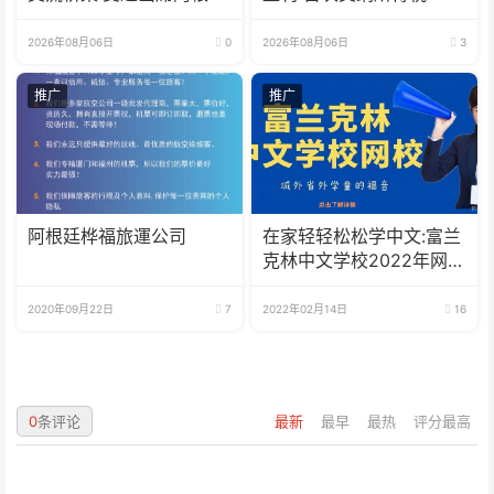
足协赞助商招待会！
2026年08月06日
0
2026年08月06日
3
推广
推广
阿根廷桦福旅運公司
在家轻轻松松学中文:富兰
克林中文学校2022年网校
招生啦
2020年09月22日
7
2022年02月14日
16
0
条评论
最新
最早
最热
评分最高