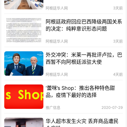
阿根廷华人网
3天前
阿根廷政府回应巴西降级两国关系
的决定：纯粹意识形态问题
阿根廷华人网
3天前
外交冲突：米莱一再批评卢拉，巴
西暂不向阿根廷派驻大使
阿根廷华人网
4天前
‘蕾咪’s Shop：推出各种特色甜
品，疫情下最好的选择
推广信息
2020-07-29
华人超市发生火灾 丢弃商品遭民