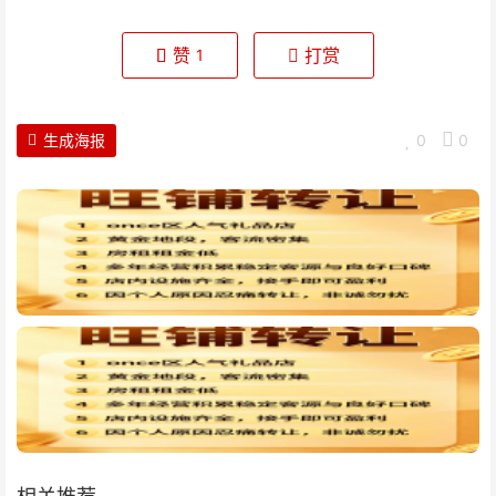
赞
打赏
1
生成海报
0
0