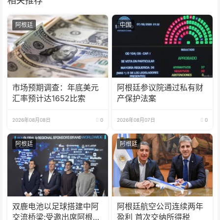
相关推荐
阿根廷
中国
市场预期调查：年底美元
阿根廷参议院通过私有财
汇率预计达1652比索
产保护法案
2026年08月08日
0
2026年08月07日
0
阿根廷
阿根廷
双鹿电池以足球搭建中阿
阿根廷航空公司连续两年
交流桥梁:受邀出席阿根廷
盈利 首次交纳所得税