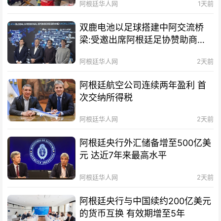
阿根廷华人网
1天前
双鹿电池以足球搭建中阿交流桥
梁:受邀出席阿根廷足协赞助商招
待会！
阿根廷华人网
2天前
阿根廷航空公司连续两年盈利 首
次交纳所得税
阿根廷华人网
2天前
阿根廷央行外汇储备增至500亿美
元 达近7年来最高水平
阿根廷华人网
2天前
阿根廷央行与中国续约200亿美元
的货币互换 有效期增至5年