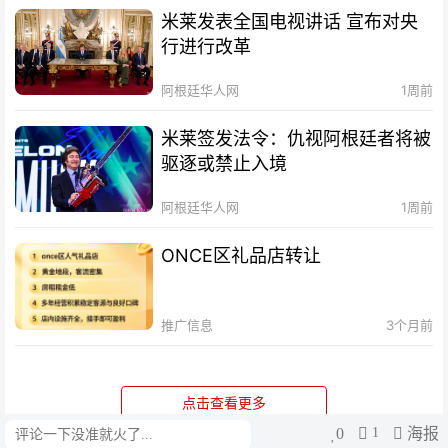
米莱发表全国电视讲话 宣布对央
行进行改革
阿根廷华人网
1周前
米莱签发法令：仇视阿根廷者将被
驱逐或禁止入境
阿根廷华人网
1周前
ONCE区礼品店转让
推广信息
3个月前
点击查看更多
0
1
海报
评论