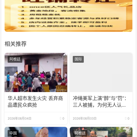
相关推荐
阿根廷
国际
华人超市发生火灾 丢弃商
冲绳美军上演“醉”与“罚”：
品遭民众疯抢
三人被捕，为何无人认
罪？
2026年08月04日
0
2026年08月03日
0
中国
阿根廷