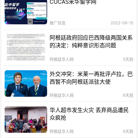
CUCAS来华留学网
推广信息
2022-09-15
阿根廷政府回应巴西降级两国关系
的决定：纯粹意识形态问题
阿根廷华人网
5天前
外交冲突：米莱一再批评卢拉，巴
西暂不向阿根廷派驻大使
阿根廷华人网
6天前
华人超市发生火灾 丢弃商品遭民
众疯抢
阿根廷华人网
6天前