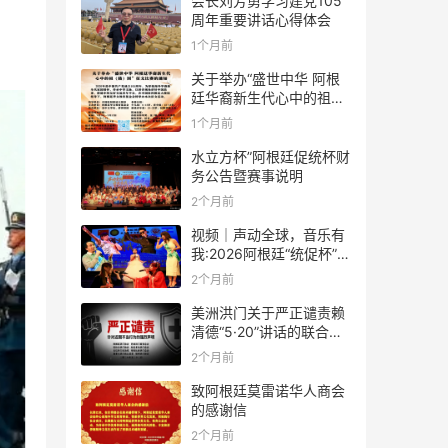
会长刘芳勇学习建党105
周年重要讲话心得体会
1个月前
关于举办“盛世中华 阿根
廷华裔新生代心中的祖
(籍)国”征文比赛的通知
1个月前
水立方杯”阿根廷促统杯财
务公告暨赛事说明
2个月前
视频｜声动全球，音乐有
我:2026阿根廷“统促杯”水
立方中文歌曲大赛总决赛
2个月前
圆满落幕
美洲洪门关于严正谴责赖
清德“5·20”讲话的联合声
明
2个月前
致阿根廷莫雷诺华人商会
的感谢信
2个月前