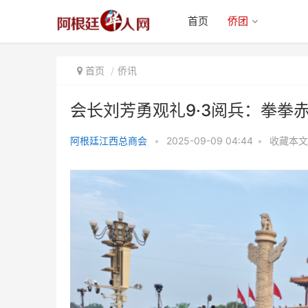
首页
侨团
首页
侨讯
会长刘芳勇观礼9·3阅兵：拳拳
阿根廷江西总商会
•
2025-09-09 04:44
•
收藏本文
会长刘芳勇观礼9·3阅兵：拳拳赤
子心，浓浓爱国情