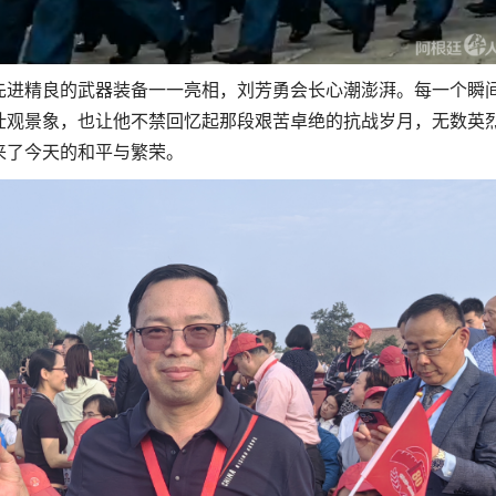
先进精良的武器装备一一亮相，刘芳勇会长心潮澎湃。每一个瞬
壮观景象，也让他不禁回忆起那段艰苦卓绝的抗战岁月，无数英
来了今天的和平与繁荣。