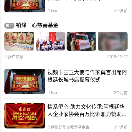
lisa
2个月前
铂烽一心慈善基金
推广
推广信息
2019-12-17
视频｜王卫大使与作家莫言出席阿
根廷长城书店揭幕仪式
lisa
2个月前
情系侨心 助力文化传承:阿根廷华
人企业家协会百万比索鼎力赞助水
立方杯歌曲大赛
阿根廷华文教育基金会
3个月前