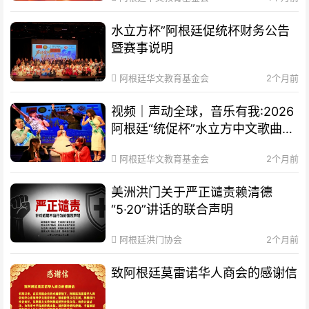
水立方杯”阿根廷促统杯财务公告
暨赛事说明
阿根廷华文教育基金会
2个月前
视频｜声动全球，音乐有我:2026
阿根廷“统促杯”水立方中文歌曲大
赛总决赛圆满落幕
阿根廷华文教育基金会
2个月前
美洲洪门关于严正谴责赖清德
“5·20”讲话的联合声明
阿根廷洪门协会
2个月前
致阿根廷莫雷诺华人商会的感谢信