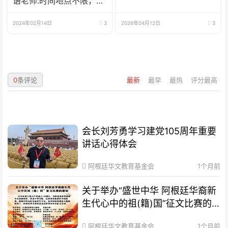
语老师:时间地点不限，可
兼职可全职
2024年02月14日
3
2026年04月12日
3
0
条评论
最新
最早
最热
评分最高
会长刘芳勇学习建党105周年重要
讲话心得体会
阿根廷华文教育基金会
1个月前
关于举办“盛世中华 阿根廷华裔新
生代心中的祖(籍)国”征文比赛的
通知
阿根廷华文教育基金会
1个月前