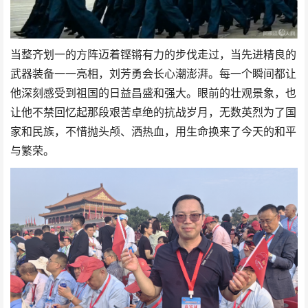
当整齐划一的方阵迈着铿锵有力的步伐走过，当先进精良的
武器装备一一亮相，刘芳勇会长心潮澎湃。每一个瞬间都让
他深刻感受到祖国的日益昌盛和强大。眼前的壮观景象，也
让他不禁回忆起那段艰苦卓绝的抗战岁月，无数英烈为了国
家和民族，不惜抛头颅、洒热血，用生命换来了今天的和平
与繁荣。