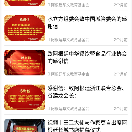
阿根廷华文教育基金会
2个月前
水立方组委会致中国城管委会的感
谢信
阿根廷华文教育基金会
2个月前
致阿根廷中华餐饮暨食品行业协会
的感谢信
阿根廷华文教育基金会
2个月前
感谢信：致阿根廷浙江联合总会、
谷建龙会长：
阿根廷华文教育基金会
2个月前
视频｜王卫大使与作家莫言出席阿
根廷长城书店揭幕仪式