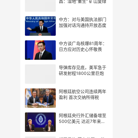
昌：湿地“重生” 矿山复绿
中方：对与美国执法部门
加强对话沟通持开放态度
中方谈广岛核爆81周年：
日方应对历史心怀敬畏
导弹库存见底，美军急于
研发射程1800公里巨炮
阿根廷航空公司连续两年
盈利 首次交纳所得税
阿根廷央行外汇储备增至
500亿美元 达近7年来最
高水平