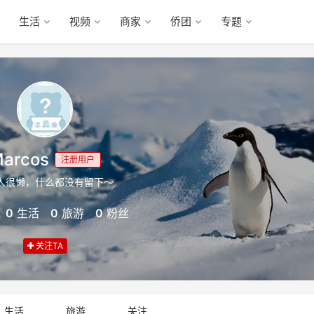
生活
视频
商家
侨团
专题
arcos
注册用户
人很懒，什么都没有留下～
0
生活
0
旅游
0
粉丝
关注TA
生活
旅游
关注