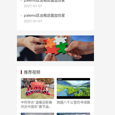
palemo区出租店面加住家
2021-01-07
palemo区出租店面加住家
2021-01-07
推荐视频
中阿举办“温暖迎新春·
跨越八千公里的寻绿路
共庆中国年”春节庙会
隆重举行