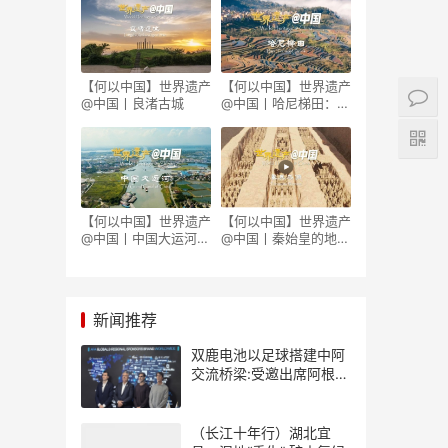
【何以中国】世界遗产
【何以中国】世界遗产
@中国丨良渚古城
@中国丨哈尼梯田：世
外桃源藏着科技密码
【何以中国】世界遗产
【何以中国】世界遗产
@中国丨中国大运河因
@中国丨秦始皇的地下
何成为流动的国家记
军团究竟藏着多少秘
忆？
密？
新闻推荐
双鹿电池以足球搭建中阿
交流桥梁:受邀出席阿根廷
足协赞助商招待会！
（长江十年行）湖北宜