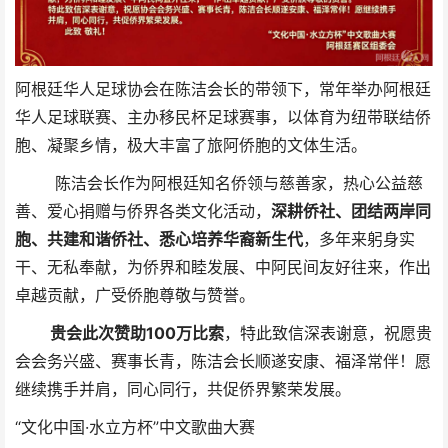
阿根廷华人足球协会在陈洁会长的带领下，常年举办阿根廷
华人足球联赛、主办移民杯足球赛事，以体育为纽带联结侨
胞、凝聚乡情，极大丰富了旅阿侨胞的文体生活。
陈洁会长作为阿根廷知名侨领与慈善家，热心公益慈
善、爱心捐赠与侨界各类文化活动，
深耕侨社、团结两岸同
胞、共建和谐侨社、悉心培养华裔新生代
，多年来躬身实
干、无私奉献，为侨界和睦发展、中阿民间友好往来，作出
卓越贡献，广受侨胞尊敬与赞誉。
贵会此次赞助100万比索
，特此致信深表谢意，祝愿贵
会会务兴盛、赛事长青，陈洁会长顺遂安康、福泽常伴！愿
继续携手并肩，同心同行，共促侨界繁荣发展。
“文化中国·水立方杯”中文歌曲大赛