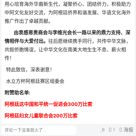
用心培育海外华裔新生代，凝聚侨心、团结侨力，积极助力
中阿文化友好交流，为阿根廷侨界和谐发展、华语文化海外
推广作出了卓越贡献。
由衷感恩贵商会与李维光会长一路以来的鼎力支持、深
情相伴与大爱付出。
往后愿继续携手同行，共传中华文脉，
共叙侨胞情谊，让中华文化在南美大地生生不息、薪火相
传！
特此致信，深表谢意！
水立方杯阿根廷赛区组委会
附赞助名单:
阿根廷这中国和平统一促进会300万比索
阿根廷妇女儿童联合会200万比索
阿根廷洪门协会2
00万比索
0
1
海报
评论