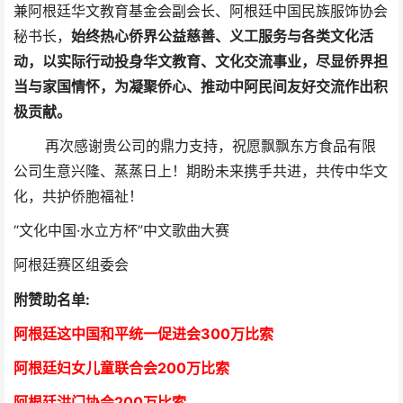
兼阿根廷华文教育基金会副会长、阿根廷中国民族服饰协会
秘书长，
始终热心侨界公益慈善、义工服务与各类文化活
动，以实际行动投身华文教育、文化交流事业，尽显侨界担
当与家国情怀，为凝聚侨心、推动中阿民间友好交流作出积
极贡献。
再次感谢贵公司的鼎力支持，祝愿飘飘东方食品有限
公司生意兴隆、蒸蒸日上！期盼未来携手共进，共传中华文
化，共护侨胞福祉！
“文化中国·水立方杯”中文歌曲大赛
阿根廷赛区组委会
附赞助名单:
阿根廷这中国和平统一促进会300万比索
阿根廷妇女儿童联合会200万比索
阿根廷洪门协会2
00万比索