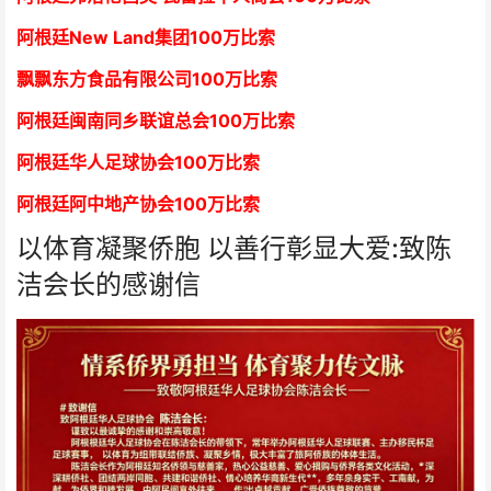
阿根廷New Land集团
1
00万比索
飘飘东方食品有限公司
1
00万比索
阿根廷闽南同乡联谊总会
1
00万比索
阿根廷华人足球协会
1
00万比索
阿根廷阿中地产协会
1
00万比索
以体育凝聚侨胞 以善行彰显大爱:致陈
洁会长的感谢信