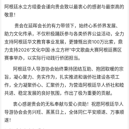
阿根廷水立方组委会谨向贵会致以最衷心的感谢与最崇高的
敬意！
贵会在延晖会长的有力带领下，始终心系侨界发展、
助力文化传承，不仅积极踊跃参与各类侨界公益活动，全力
支持阿根廷华文教育事业发展，更慷慨出资100万比索，鼎
力支持2026“文化中国·水立方杯”中文歌曲大赛阿根廷赛区
赛事举办，以实际行动践行侨团担当。
阿根廷华人导游协会始终秉持团结互助、抱团取暖的宗
旨，凝心聚力、务实作为，扎实推进和谐侨社建设各项工
作，全力凝聚侨心、汇聚侨力，为营造阿根廷华人侨社和睦
共进、稳定发展的良好氛围，作出了极为重要的贡献。
衷心感谢贵会的无私奉献与爱心资助！祝愿阿根廷华人
导游协会会务兴旺、蒸蒸日上，全体同仁平安顺遂、万事顺
遂！