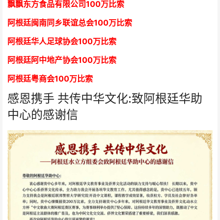
飘飘东方食品有限公司
1
00万比索
阿根廷闽南同乡联谊总会
1
00万比索
阿根廷华人足球协会
1
00万比索
阿根廷阿中地产协会
1
00万比索
阿根廷粤商会
1
00万比索
感恩携手 共传中华文化:致阿根廷华助
中心的感谢信