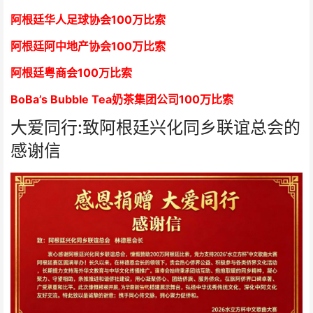
阿根廷华人足球协会
1
00万比索
阿根廷阿中地产协会
1
00万比索
阿根廷粤商会
1
00万比索
BoBa’s Bubble Tea奶茶集团公司
1
00万比索
大爱同行:致阿根廷兴化同乡联谊总会的
感谢信