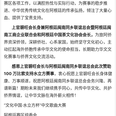
赛区各项工作，以满腔热忱与实际行动，为赛事的稳步推
进、中华优秀传统文化在阿根廷的传承弘扬，倾注了大量心
血、提供了宝贵支持。
上官碧旺会长身兼阿根廷闽南同乡联谊总会暨阿根廷闽
南工商企业联合会和阿根廷中国茶文化协会会长，
为旅阿侨
界资深侨领，深耕侨社、心系家国，始终坚守文化初心，主
动扛起海外侨胞传承中华文化的使命担当，长期助力华文文
化赛事与侨界文化交流活动。
感恩上官碧旺会长与阿根廷闽南同乡联谊总会此次赞助
100 万比索支持水立方赛事
，衷心祝愿上官碧旺会长身体健
康、万事顺遂，祝愿阿根廷闽南同乡联谊总会会务兴隆、再
谱新篇！期盼未来我们继续携手同心，共传中华文化、共护
侨界情谊，让中华文脉在海外薪火相传！
“文化中国·水立方杯”中文歌曲大赛
阿根廷赛区组委会