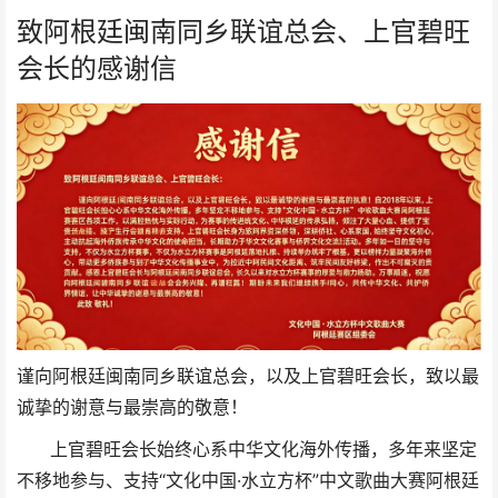
致阿根廷闽南同乡联谊总会、上官碧旺
会长的感谢信
谨向阿根廷闽南同乡联谊总会，以及上官碧旺会长，致以最
诚挚的谢意与最崇高的敬意！
上官碧旺会长始终心系中华文化海外传播，多年来坚定
不移地参与、支持“文化中国·水立方杯”中文歌曲大赛阿根廷