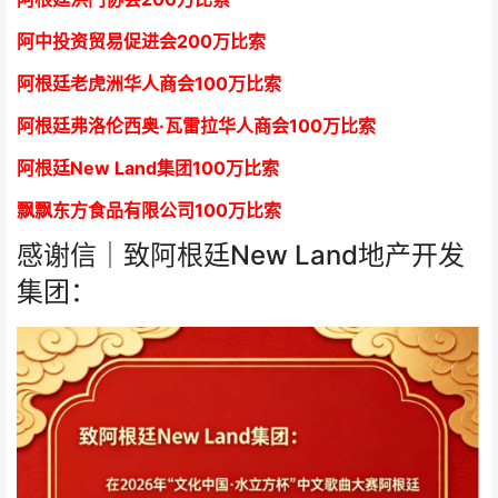
阿中投资贸易促进会
2
00万比索
阿根廷老虎洲华人商会1
00万比索
阿根廷弗洛伦西奥·瓦雷拉华人商会
1
00万比索
阿根廷New Land集团
1
00万比索
飘飘东方食品有限公司
1
00万比索
感谢信｜致阿根廷New Land地产开发
集团：