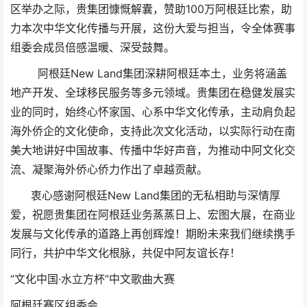
区举办之际，贵集团慷慨解囊，赞助100万阿根廷比索，助
力本次中华文化传播与开展，这份大爱与担当，令全体赛事
组委会成员倍感温暖、深受鼓舞。
阿根廷New Land集团深耕阿根廷本土，业务将涵盖
地产开发、全球移民服务等多元领域。贵集团在稳健发展实
业的同时，始终心怀家国、心系中华文化传承，主动肩负起
海外侨企的文化使命，支持此次文化活动，以实际行动在南
美大地讲好中国故事、传播中华好声音，为推动中阿文化交
流、凝聚海外侨心侨力作出了卓越贡献。
衷心感谢阿根廷New Land集团的无私相助与深情厚
爱，祝愿贵集团在阿根廷业务蒸蒸日上、宏图大展，在商业
发展与文化传承的道路上再创辉煌！期盼未来我们继续携手
同行，共护中华文化根脉，共促中阿友谊长存！
“文化中国·水立方杯”中文歌曲大赛
阿根廷赛区组委会