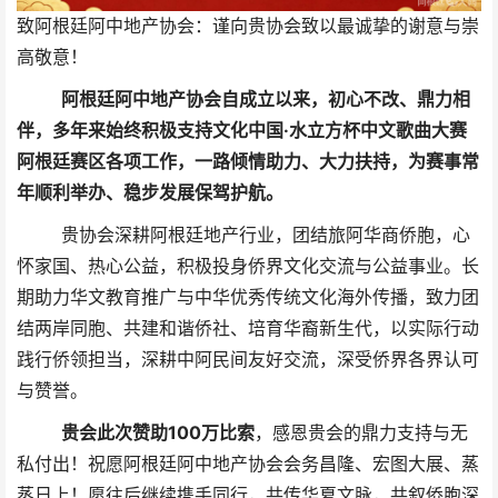
致阿根廷阿中地产协会：谨向贵协会致以最诚挚的谢意与崇
高敬意！
阿根廷阿中地产协会自成立以来，初心不改、鼎力相
伴，多年来始终积极支持文化中国·水立方杯中文歌曲大赛
阿根廷赛区各项工作，一路倾情助力、大力扶持，为赛事常
年顺利举办、稳步发展保驾护航。
贵协会深耕阿根廷地产行业，团结旅阿华商侨胞，心
怀家国、热心公益，积极投身侨界文化交流与公益事业。长
期助力华文教育推广与中华优秀传统文化海外传播，致力团
结两岸同胞、共建和谐侨社、培育华裔新生代，以实际行动
践行侨领担当，深耕中阿民间友好交流，深受侨界各界认可
与赞誉。
贵会此次赞助100万比索
，
感恩贵会的鼎力支持与无
私付出！祝愿阿根廷阿中地产协会会务昌隆、宏图大展、蒸
蒸日上！愿往后继续携手同行，共传华夏文脉，共叙侨胞深