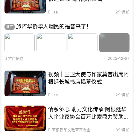
lisa
2个月前
旅阿华侨华人烟民的福音来了！
推广
推广信息
2025-12-27
视频｜王卫大使与作家莫言出席阿
根廷长城书店揭幕仪式
lisa
2个月前
情系侨心 助力文化传承:阿根廷华
人企业家协会百万比索鼎力赞助水
立方杯歌曲大赛
阿根廷华文教育基金会
3个月前