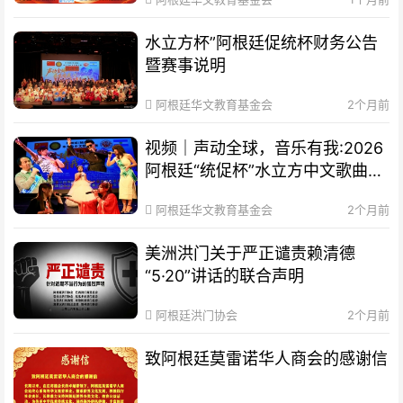
水立方杯”阿根廷促统杯财务公告
暨赛事说明
阿根廷华文教育基金会
2个月前
视频｜声动全球，音乐有我:2026
阿根廷“统促杯”水立方中文歌曲大
赛总决赛圆满落幕
阿根廷华文教育基金会
2个月前
美洲洪门关于严正谴责赖清德
“5·20”讲话的联合声明
阿根廷洪门协会
2个月前
致阿根廷莫雷诺华人商会的感谢信