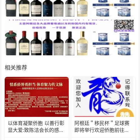
相关推荐
以体育凝聚侨胞 以善行彰
阿根廷＂移民杯＂足球赛
显大爱:致陈洁会长的感谢
即将举行欢迎侨胞前往观
信
看