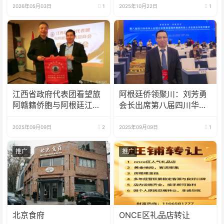
2026年05月03日
1
2025年10月22日
1
江西省政府代表团看望旅
阿根廷侨领聚川：刘芳勇
阿赣籍侨胞与阿根廷江西
会长出席第八届四川华侨
总商会座谈
华人社团大会
2025年09月09日
2
2025年09月09日
1
推广
推广
北京食府
ONCE区礼品店转让