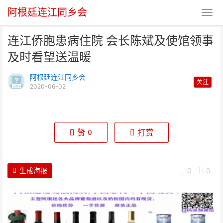
阿根廷连江同乡会
连江侨胞患病住院 会长陈斌及使馆领事
及时看望送温暖
阿根廷连江同乡会
关注
2020-06-02
连江侨胞患病住院 会长陈斌及使
馆领事及时看望送温暖
赞
打赏
0
生成海报
0
0