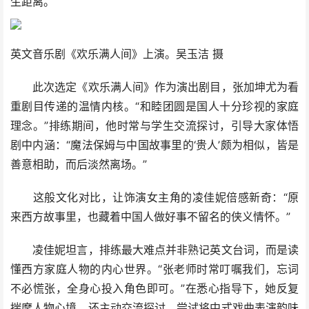
生距离。
英文音乐剧《欢乐满人间》上演。吴玉洁 摄
此次选定《欢乐满人间》作为演出剧目，张加坤尤为看
重剧目传递的温情内核。“和睦团圆是国人十分珍视的家庭
理念。”排练期间，他时常与学生交流探讨，引导大家体悟
剧中内涵：“魔法保姆与中国故事里的‘贵人’颇为相似，皆是
善意相助，而后淡然离场。”
这般文化对比，让饰演女主角的凌佳妮倍感新奇：“原
来西方故事里，也藏着中国人做好事不留名的侠义情怀。”
凌佳妮坦言，排练最大难点并非熟记英文台词，而是读
懂西方家庭人物的内心世界。“张老师时常叮嘱我们，忘词
不必慌张，全身心投入角色即可。”在悉心指导下，她反复
揣摩人物心境，还主动交流探讨，尝试将中式戏曲表演韵味