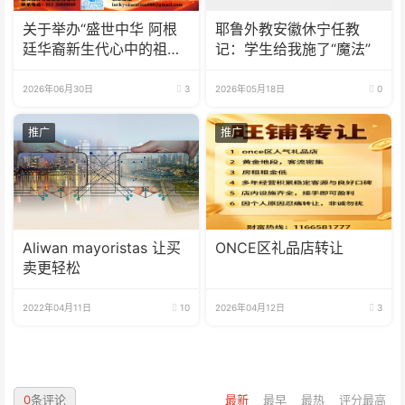
关于举办“盛世中华 阿根
耶鲁外教安徽休宁任教
廷华裔新生代心中的祖
记：学生给我施了“魔法”
(籍)国”征文比赛的通知
2026年06月30日
3
2026年05月18日
0
推广
推广
Aliwan mayoristas 让买
ONCE区礼品店转让
卖更轻松
2022年04月11日
10
2026年04月12日
3
0
条评论
最新
最早
最热
评分最高