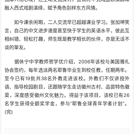
融入西式戏剧演绎，赋予角色别样东方风情。
如今课余闲暇，二人交流早已超越课业学习。张加坤笑
言，自己的中文进步速度甚至快于学生的英语水平，彼此互
相纠错、轻松打趣，师生既是教学相长的伙伴，亦是无话不
谈的挚友。
据休宁中学教师贺学优介绍，2006年该校与美国雅礼
协会签约，每年选派两名耶鲁毕业生到校任教，任期两年。
至今已有19批共38名外教走进该校。外教们不仅讲授外
语、指导校园剧目，还跟随学生走访徽州古村、品尝特色徽
菜，深度感受徽州文化魅力。得益于该项目，该校已有26
名学生获得全额奖学金，参与“耶鲁全球青年学者计划”。
(完)