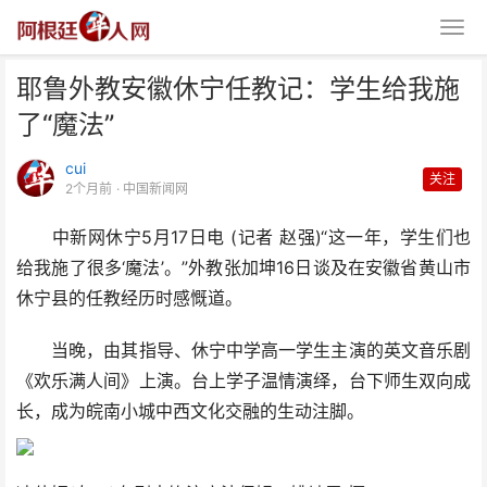
耶鲁外教安徽休宁任教记：学生给我施
了“魔法”
cui
关注
2个月前
· 中国新闻网
中新网休宁5月17日电 (记者 赵强)“这一年，学生们也
耶鲁外教安徽休宁任教记：学生给
给我施了很多‘魔法’。”外教张加坤16日谈及在安徽省黄山市
我施了“魔法”
休宁县的任教经历时感慨道。
当晚，由其指导、休宁中学高一学生主演的英文音乐剧
《欢乐满人间》上演。台上学子温情演绎，台下师生双向成
长，成为皖南小城中西文化交融的生动注脚。