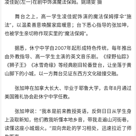
凌佳妮(左一)在剧中饰演魔法保姆。姚靖雯 摄
舞台之上，高一学生凌佳妮饰演的魔法保姆撑伞“施
法”，以温柔善意唤醒家庭暖意；台下悉心指导的张加坤，
也被学生亲切称作现实里的“魔法保姆”。
据悉，休宁中学自2007年起形成特色传统，每年推出
由外教指导、高一学生主演的英文音乐剧。《绿野仙踪》
《狮子王》《冰雪奇缘》等经典剧目轮番登台，让坐落于黄
山脚下的小城，以一方舞台见证东西方文化碰撞交融。
张加坤在加拿大长大、毕业于耶鲁大学，去年8月通过
美国雅礼协会赴休宁中学任教。
张加坤说：“我本是前来教授英语，反倒日日从学生身
上汲取新知，他们教我听懂本地乡音，带我走遍山河街巷，
读懂这座小城烟火。”双向奔赴的学习相处，迅速拉近了师