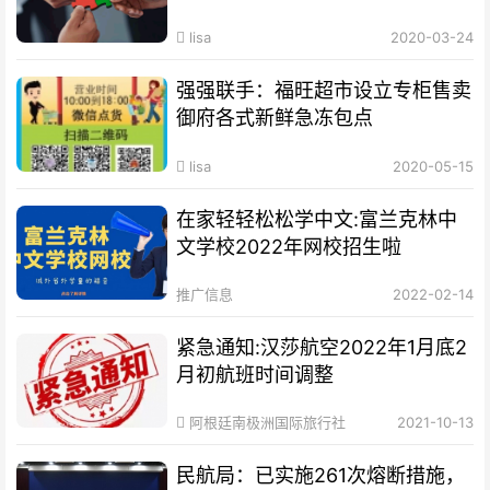
lisa
2020-03-24
强强联手：福旺超市设立专柜售卖
御府各式新鲜急冻包点
lisa
2020-05-15
在家轻轻松松学中文:富兰克林中
文学校2022年网校招生啦
推广信息
2022-02-14
紧急通知:汉莎航空2022年1月底2
月初航班时间调整
阿根廷南极洲国际旅行社
2021-10-13
民航局：已实施261次熔断措施，