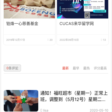
铂烽一心慈善基金
CUCAS来华留学网
2019年12月17日
20
2022年09月15日
13
0
条评论
最新
最早
最热
评分最高
通知！福旺超市（星期一）正常上
班，调整到（5月12号）星期二公
休，请新老客户互相转告
lisa
2020-05-10