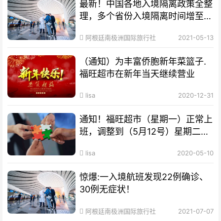
最新！中国各地入境隔离政策全整
理，多个省份入境隔离时间增至
28天！
阿根廷南极洲国际旅行社
2021-05-13
（通知）为丰富侨胞新年菜篮子.
福旺超市在新年当天继续营业
lisa
2020-12-31
通知！福旺超市（星期一）正常上
班，调整到（5月12号）星期二公
休，请新老客户互相转告
lisa
2020-05-10
惊爆:一入境航班发现22例确诊、
30例无症状！
阿根廷南极洲国际旅行社
2021-07-07