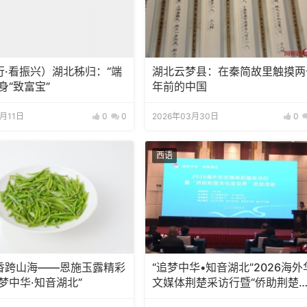
行·看振兴）湖北秭归：“端
湖北云梦县：在秦简故里触摸两
身“致富宝”
年前的中国
6月11日
0
0
2026年03月30日
0
西语
香跨山海——恩施玉露精彩
“追梦中华•知音湖北”2026海外
梦中华·知音湖北”
文媒体荆楚采访行暨“侨助荆楚
化走世界”活动在武汉启动