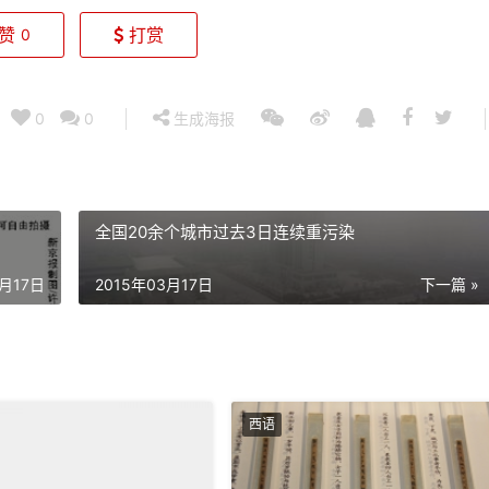
赞
打赏
0
0
0
生成海报
全国20余个城市过去3日连续重污染
3月17日
2015年03月17日
下一篇 »
西语