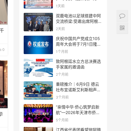
规则
1天前
双鹿电池以足球搭建中阿
交流桥梁:受邀出席阿根廷
足协赞助商招待会！
2天前
千
庆祝中国共产党成立105
周年大会将于7月1日隆重
举行
0
1个月前
致阿根廷水立方总决赛选
手家属的邀请函
2个月前
重磅推介｜6月9日 德云
社布宜诺斯艾利斯相声专
场！国风曲艺邂逅南美风
3个月前
情，多元文化狂欢全城集
结！
“亲情中华·侨心筑梦启新
航”—2026年天津市侨界
华
新春联谊活动成功举办
5个月前
文
江西省代表团看望旅阿赣