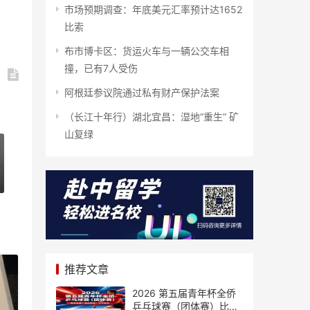
市场预期调查：年底美元汇率预计达1652
比索
布市博卡区：货运火车与一辆公交车相
撞，已有7人受伤
阿根廷参议院通过私有财产保护法案
（长江十年行）湖北宜昌：湿地“重生” 矿
山复绿
推荐文章
2026 第五届青年杯全侨
乒乓球赛（团体赛）比赛