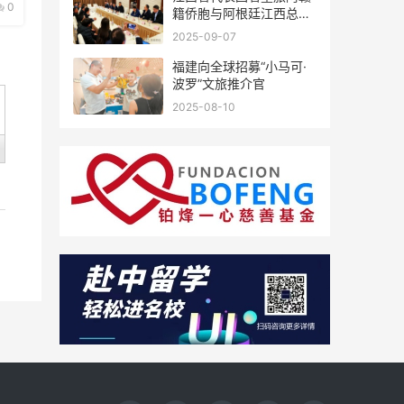
0
籍侨胞与阿根廷江西总商
会座谈
2025-09-07
福建向全球招募“小马可·
波罗”文旅推介官
2025-08-10