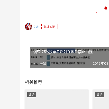
cui
管理团队
调查:75%投票者反对在地铁禁止拍照
« 上一篇
2015年0
相关推荐
西语
西语