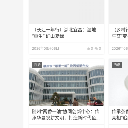
（长江十年行）湖北宜昌：湿地
（乡村
“重生” 矿山复绿
午艾”变
2026年08月06日
0
0
2026年0
西语
西语
随州“两香一油”协同创新中心：传
传承茶
承华夏农耕文明，打造新时代鱼米
亮相“追
之乡