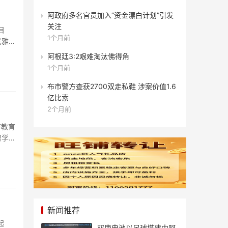
阿政府多名官员加入“资金漂白计划”引发
关注
目
1个月前
民雅扎
阿根廷3:2艰难淘汰佛得角
1个月前
布市警方查获2700双走私鞋 涉案价值1.6
亿比索
2个月前
市教育
留学生
新闻推荐
起
双鹿电池以足球搭建中阿