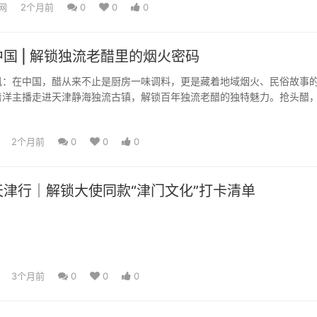
网
2个月前
0
0
0
国 | 解锁独流老醋里的烟火密码
在中国，醋从来不止是厨房一味调料，更是藏着地域烟火、民俗故事
着洋主播走进天津静海独流古镇，解锁百年独流老醋的独特魅力。抢头醋
遗美食曹三焖鱼、二哥鱼...
2个月前
0
0
0
津行｜解锁大使同款“津门文化”打卡清单
3个月前
0
0
0