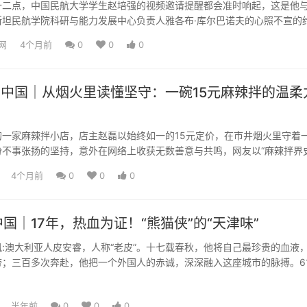
hnology Empowers Cooperation, "Air Silk Road
点，中国民航大学学生赵培强的视频邀请提醒都会准时响起，这是他
 Times Zones
斯坦民航学院科研与能力发展中心负责人雅各布·库尔巴诺夫的心照不宣的
y at 12...
网
4个月前
0
0
0
看中国｜从烟火里读懂坚守：一碗15元麻辣拌的温柔
家麻辣拌小店，店主赵磊以始终如一的15元定价，在市井烟火里守着
份不事张扬的坚持，意外在网络上收获无数善意与共鸣，网友以“麻辣拌界
其风骨，更笑称自己是奔...
4个月前
0
0
0
国｜17年，热血为证！“熊猫侠”的“天津味”
澳大利亚人皮安睿，人称“老皮”。十七载春秋，他将自己最珍贵的血液
带；三百多次奔赴，他把一个外国人的赤诚，深深融入这座城市的脉搏。6
律允许的最后一次献血...
半年前
0
0
0