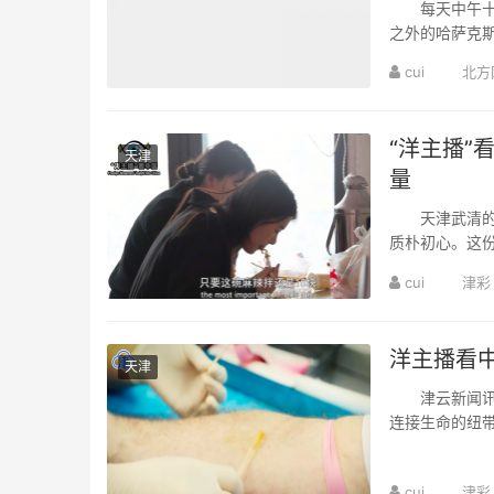
Smart Tec
每天中午十二
Connects
之外的哈萨克
定。 Every da
cui
北方
“洋主播”
天津
量
天津武清的一
质朴初心。这
生”的称谓致敬
cui
津彩
洋主播看中
天津
津云新闻讯:
连接生命的纽
岁，他完成了法
cui
津彩