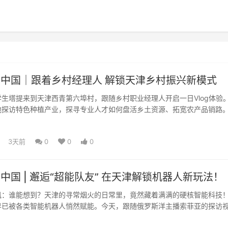
看中国｜跟着乡村经理人 解锁天津乡村振兴新模式
塔提来到天津西青第六埠村，跟随乡村职业经理人开启一日Vlog体验
地探访特色种植产业，探寻专业人才如何盘活乡土资源、拓宽农产品销路
研学基地，感受闲置空...
3天前
0
0
0
看中国 | 邂逅“超能队友” 在天津解锁机器人新玩法！
谁能想到？天津的寻常烟火的日常里，竟然藏着满满的硬核智能科技
早已被各类智能机器人悄然赋能。今天，跟随俄罗斯洋主播索菲亚的探访
科创城市的另一面。走进...