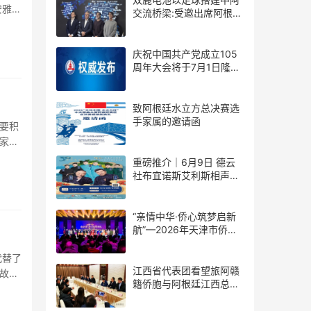
安雅总
交流桥梁:受邀出席阿根廷
足协赞助商招待会！
庆祝中国共产党成立105
周年大会将于7月1日隆重
举行
致阿根廷水立方总决赛选
手家属的邀请函
要积
家的
重磅推介｜6月9日 德云
社布宜诺斯艾利斯相声专
场！国风曲艺邂逅南美风
情，多元文化狂欢全城集
结！
“亲情中华·侨心筑梦启新
航”—2026年天津市侨界
新春联谊活动成功举办
代替了
江西省代表团看望旅阿赣
故事
籍侨胞与阿根廷江西总商
会座谈