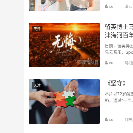
cui
津云
留英博士
天津
津海河百
日前，留英博
易云音乐、Sp
推出，作品发布
cui
阿根
《坚守》
天津
本片以72岁
络，通过“一个人
将习近平生态文
cui
阿根