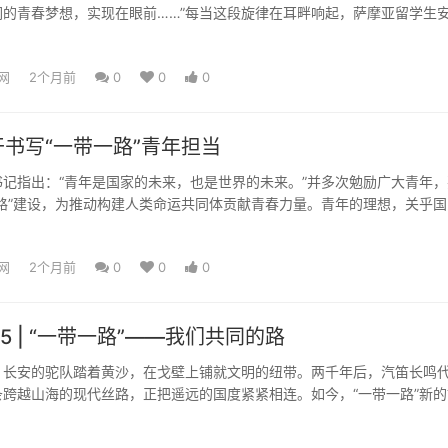
们的青春梦想，实现在眼前……”每当这段旋律在耳畔响起，萨摩亚留学生
伙伴们并肩创作《梦想之...
网
2个月前
0
0
0
书写“一带一路”青年担当
指出：“青年是国家的未来，也是世界的未来。”并多次勉励广大青年，
路”建设，为推动构建人类命运共同体贡献青春力量。青年的理想，关乎国
当，承载时代的希望...
网
2个月前
0
0
0
5 | “一带一路”——我们共同的路
安的驼队踏着黄沙，在戈壁上铺就文明的纽带。两千年后，汽笛长鸣
跨越山海的现代丝路，正把遥远的国度紧紧相连。如今，“一带一路”新的
Two ...