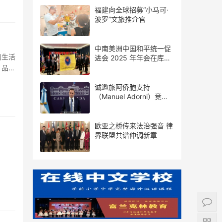
福建向全球招募“小马可·
波罗”文旅推介官
中南美洲中国和平统一促
的生活
进会 2025 年年会在库拉
索圆满举行，共绘反“独”
，品地
促统宏伟蓝图
诚邀旅阿侨胞支持
（Manuel Adorni）竞选
布市议员
欧亚之桥传来法治强音 律
界联盟共谱仲调新章