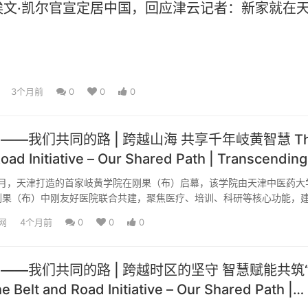
埃文·凯尔官宣定居中国，回应津云记者：新家就在
3个月前
0
0
0
”——我们共同的路 | 跨越山海 共享千年岐黄智慧 T
oad Initiative – Our Shared Path | Transcending
 and Seas, Sharing Millennia-old Qi-Huang
2月，天津打造的首家岐黄学院在刚果（布）启幕，该学院由天津中医药大
f TCM
刚果（布）中刚友好医院联合共建，聚焦医疗、培训、科研等核心功能，
深化中刚友谊的“小...
网
4个月前
0
0
0
”——我们共同的路 | 跨越时区的坚守 智慧赋能共筑
Belt and Road Initiative – Our Shared Path |