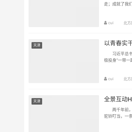
走；成就了我
会想起和合唱团
cui
北方
以青春实干
天津
习近平总书记
极投身“一带一
未来；青年的担
cui
北方
全景互动H
天津
两千年前，长
驼铃叮当，一条
仍在续写...... 