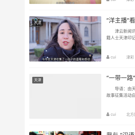
“洋主播”
天津
津云新闻讯：
籍人士天津印记
多的年终惊喜和
cui
津彩
“一带一路
天津
导语：由天津
故事征集活动自
中，点击此处即
cui
北方