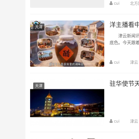
cui
北方
洋主播看中
天津
津云新闻讯：
底色。今天跟
道酸香；打卡非
cui
津云
驻华使节天
天津
cui
津云