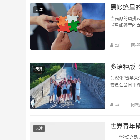
黑帐篷里
天津
当高原的风拂过
《黑帐篷里的
的脚步，走进雪
cui
阿根
多语种版
天津
为深化“留学天
委员会会同市外
文艺展演暨天津
cui
阿根
世界青年
天津
“丝绸之路，