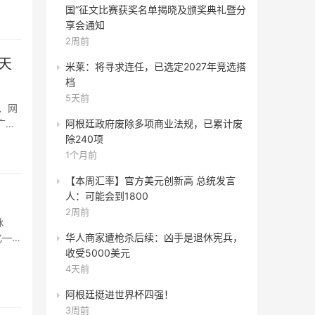
国”征文比赛获奖名单揭晓及颁奖典礼暨分
享会通知
2周前
天
米莱：将寻求连任，已选定2027年竞选搭
档
5天前
、网
广播
阿根廷政府废除多项商业法规，已累计废
除240项
1个月前
【本周汇率】官方美元创新高 总统发言
人：可能会到1800
2周前
脉
华人商家遭枪杀后续：凶手是退休宪兵，
收受5000美元
4天前
阿根廷挺进世界杯四强！
3周前