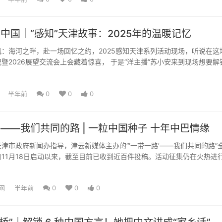
看中国｜“感知”天津故事：2025年的温暖记忆
海河之畔，赴一场回忆之约，2025感知天津系列活动现场，听说在这
暨2026展望交流会上会藏着惊喜， 于是“洋主播”苏小安来到现场想要解
美好瞬间，看看...
半年前
0
0
0
”——我们共同的路 | 一粒中国种子 十年中巴情缘
市政府新闻办指导，津云新媒体主办的“‘一带一路’——我们共同的路”
11月18日启动以来，截至目前已收到近百件投稿。活动征集仍在火热进
可参与。即日起，津...
网
半年前
0
0
0