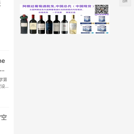
天
he
学第
建设成
“空