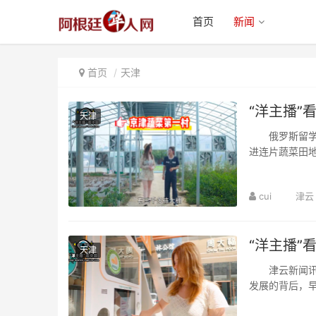
首页
新闻
首页
天津
“洋主播”
天津
俄罗斯留学生
进连片蔬菜田
改造升级的乡村
cui
津云
“洋主播”
天津
津云新闻讯：
发展的背后，
沉浸式解锁天津