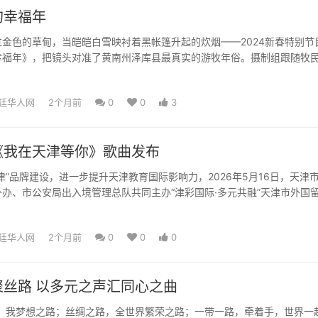
的幸福年
金色的草甸，当皑皑白雪映衬着黑帐篷升起的炊烟——2024新春特别节
幸福年》，把镜头对准了黄南州泽库县最真实的游牧年俗。摄制组跟随牧
域深处的黑帐篷，沉浸式...
廷华人网
2个月前
0
0
3
《我在天津等你》歌曲发布
津”品牌建设，进一步提升天津教育国际影响力，2026年5月16日，天津
办、市公安局出入境管理总队共同主办“津彩国际·多元共融”天津市外国
大学第十六...
廷华人网
2个月前
0
0
0
聚丝路 以多元之声汇同心之曲
我梦想之路；丝绸之路，全世界繁荣之路；一带一路，牵着手，世界一