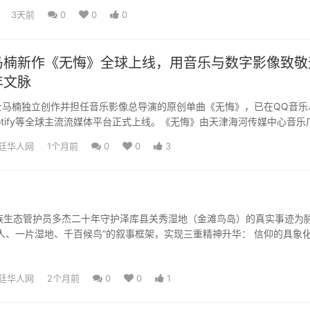
3天前
0
0
0
马楠新作《无悔》全球上线，用音乐与数字影像致敬
年文脉
士马楠独立创作并担任音乐影像总导演的原创单曲《无悔》，已在QQ音乐
otify等全球主流流媒体平台正式上线。《无悔》由天津海河传媒中心音乐
后迅速获得关注。...
廷华人网
1个月前
0
0
3
藏族生态管护员多杰二十年守护泽库县关秀湿地（金滩鸟岛）的真实事迹为
、一片湿地、千百候鸟”的叙事框架，实现三重精神升华： 信仰的具象化——
明思想转化为可感可...
廷华人网
2个月前
0
0
1