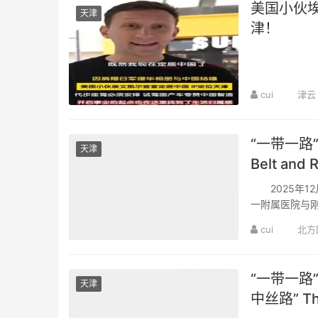
美国小伙
天津
津！
cui
津云
“一带一路
天津
Belt and R
Mountains
2025年1
Wisdom o
一附属医院与
惠及当地民众、
cui
北方
“一带一路
天津
中丝路” The 