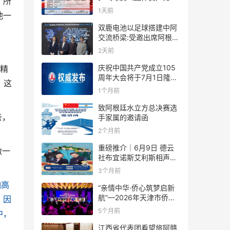
，所
规则
1天前
他一
双鹿电池以足球搭建中阿
交流桥梁:受邀出席阿根廷
足协赞助商招待会！
2天前
庆祝中国共产党成立105
精
周年大会将于7月1日隆重
，这
举行
1个月前
致阿根廷水立方总决赛选
亲，
手家属的邀请函
2个月前
重磅推介｜6月9日 德云
做一
社布宜诺斯艾利斯相声专
场！国风曲艺邂逅南美风
3个月前
情，多元文化狂欢全城集
怕高
结！
“亲情中华·侨心筑梦启新
航”—2026年天津市侨界
，因
新春联谊活动成功举办
5个月前
中，
江西省代表团看望旅阿赣