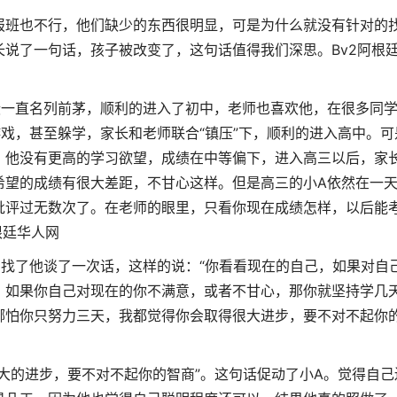
班也不行，他们缺少的东西很明显，可是为什么就没有针对的
长说了一句话，孩子被改变了，这句话值得我们深思。
Bv2阿根
一直名列前茅，顺利的进入了初中，老师也喜欢他，在很多同
戏，甚至躲学，家长和老师联合“镇压”下，顺利的进入高中。可
，他没有更高的学习欲望，成绩在中等偏下，进入高三以后，家
希望的成绩有很大差距，不甘心这样。但是高三的小A依然在一
批评过无数次了。在老师的眼里，只看你现在成绩怎样，以后能
根廷华人网
了他谈了一次话，这样的说：“你看看现在的自己，如果对自
，如果你自己对现在的你不满意，或者不甘心，那你就坚持学几
哪怕你只努力三天，我都觉得你会取得很大进步，要不对不起你
的进步，要不对不起你的智商”。这句话促动了小A。觉得自己