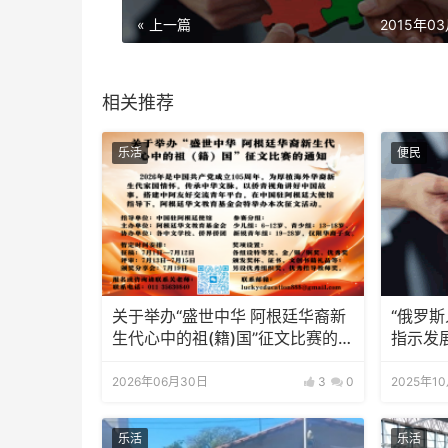
« 上一篇
2015年0
相关推荐
乐活
便民
关于举办“盛世中华 阿根廷华裔新
“俄罗斯
生代心中的祖(籍)国”征文比赛的通
指示发
知
2026年06月30日
3
0
2025年1
乐活
乐活