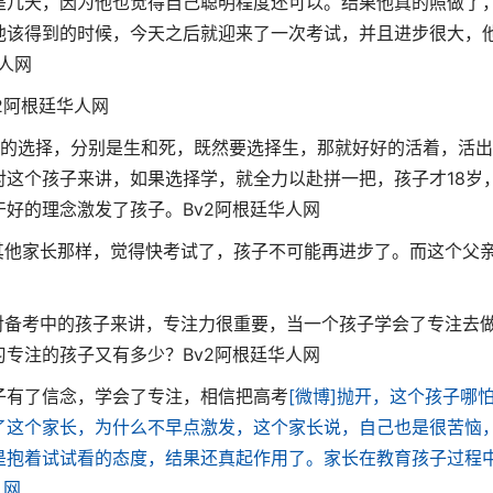
是几天，因为他也觉得自己聪明程度还可以。结果他真的照做了
他该得到的时候，今天之后就迎来了一次考试，并且进步很大，
华人网
v2阿根廷华人网
的选择，分别是生和死，既然要选择生，那就好好的活着，活出
这个孩子来讲，如果选择学，就全力以赴拼一把，孩子才18岁
干好的理念激发了孩子。
Bv2阿根廷华人网
他家长那样，觉得快考试了，孩子不可能再进步了。而这个父
备考中的孩子来讲，专注力很重要，当一个孩子学会了专注去
习专注的孩子又有多少？
Bv2阿根廷华人网
有了信念，学会了专注，相信把高考
[微博]抛开，这个孩子哪
了这个家长，为什么不早点激发，这个家长说，自己也是很苦恼
是抱着试试看的态度，结果还真起作用了。家长在教育孩子过程
人网