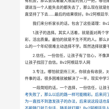
有机会，那么尝试着最大限度的努力一把，哪怕
谓说当一个人能失去的都失去了，那么现在就是
直坚持了下去……最后的结果很好。
Bv2阿根廷
我们来分析家长的话，包含了这些道理：
B
1.孩子的选择。其实人活着，就是面对两个字
彩，活出质量。最怕的就是不生不死的人。那么对
么的一个年纪很难主动选择不学。既然选择就要
2.信任。一份信任，让孩子有了信心，不像其
让孩子找回了自信。
Bv2阿根廷华人网
3.专注。哪怕就坚持三天，你就会有收获，对
件事的话，很多困难就被解决了一半，现实中学
一段简短的话，一个选择，一份信任，让孩子
考失败了，那么以后的路一样可能精彩。后来问
为一直找不到激发孩子的办法，后来说这段话也
不能随口就几句话，随手就打啊！
Bv2阿根廷华