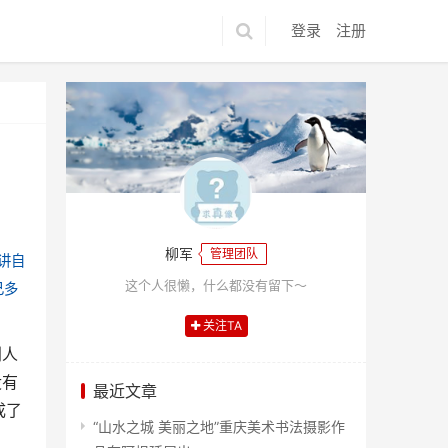
登录
注册
柳军
管理团队
讲自
这个人很懒，什么都没有留下～
己多
关注TA
别人
没有
最近文章
成了
“山水之城 美丽之地”重庆美术书法摄影作