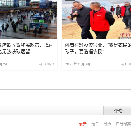
政府欲收紧移民政策：境内
侨商在黔投资兴业：“我是农民
也无法获取居留
孩子，要造福农民”
1月24日
0
0
2025年01月08日
0
评论
最新
最早
最热
评分最高