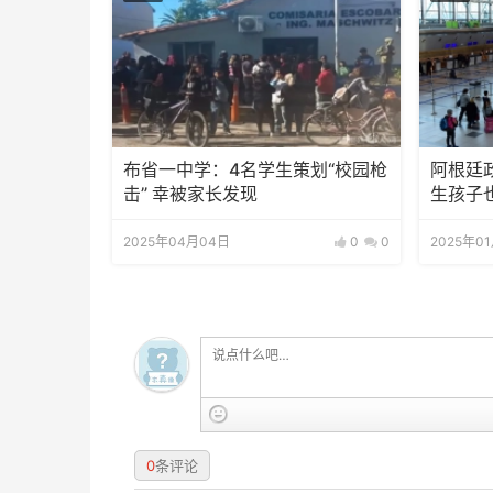
布省一中学：4名学生策划“校园枪
阿根廷
击” 幸被家长发现
生孩子
2025年04月04日
0
0
2025年0
0
条评论