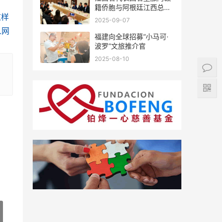
籍侨胞与阿根廷江西总商
这样
会座谈
2025-09-07
人网
福建向全球招募“小马可·
波罗”文旅推介官
2025-08-10