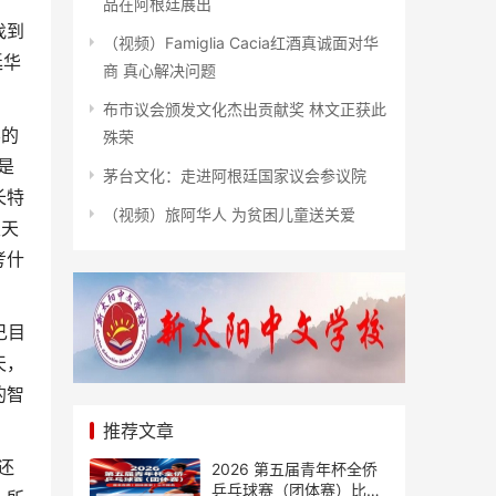
品在阿根廷展出
找到
（视频）Famiglia Cacia红酒真诚面对华
廷华
商 真心解决问题
布市议会颁发文化杰出贡献奖 林文正获此
学的
殊荣
是
茅台文化：走进阿根廷国家议会参议院
长特
（视频）旅阿华人 为贫困儿童送关爱
天天
考什
己目
天，
的智
推荐文章
还
2026 第五届青年杯全侨
乒乓球赛（团体赛）比赛