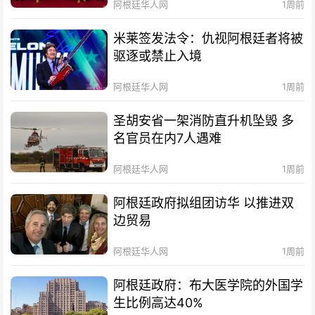
阿根廷华人网
1周前
米莱签发法令：仇视阿根廷者将被
驱逐或禁止入境
阿根廷华人网
1周前
圣胡安省一架消防直升机坠毁 多
名官员在内7人遇难
阿根廷华人网
1周前
阿根廷政府拟组团访华 以推进双
边贸易
阿根廷华人网
1周前
阿根廷政府：布大医学院的外国学
生比例高达40%