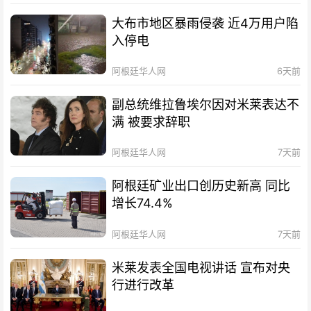
大布市地区暴雨侵袭 近4万用户陷
入停电
阿根廷华人网
6天前
副总统维拉鲁埃尔因对米莱表达不
满 被要求辞职
阿根廷华人网
7天前
阿根廷矿业出口创历史新高 同比
增长74.4%
阿根廷华人网
7天前
米莱发表全国电视讲话 宣布对央
行进行改革