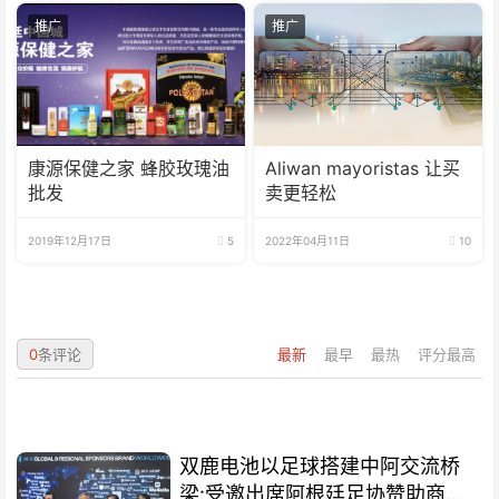
推广
推广
康源保健之家 蜂胶玫瑰油
Aliwan mayoristas 让买
批发
卖更轻松
2019年12月17日
5
2022年04月11日
10
0
条评论
最新
最早
最热
评分最高
双鹿电池以足球搭建中阿交流桥
梁:受邀出席阿根廷足协赞助商招