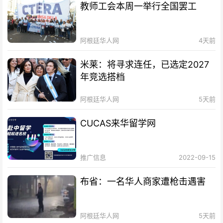
教师工会本周一举行全国罢工
阿根廷华人网
4天前
米莱：将寻求连任，已选定2027
年竞选搭档
阿根廷华人网
5天前
CUCAS来华留学网
推广信息
2022-09-15
布省：一名华人商家遭枪击遇害
阿根廷华人网
5天前