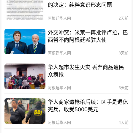
的决定：纯粹意识形态问题
阿根廷华人网
2天前
外交冲突：米莱一再批评卢拉，巴
西暂不向阿根廷派驻大使
阿根廷华人网
3天前
华人超市发生火灾 丢弃商品遭民
众疯抢
阿根廷华人网
3天前
华人商家遭枪杀后续：凶手是退休
宪兵，收受5000美元
阿根廷华人网
4天前