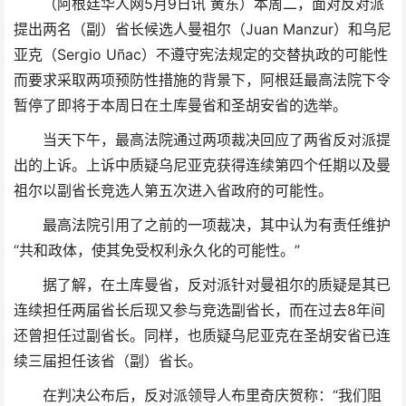
（阿根廷华人网5月9日讯 黄东）本周二，面对反对派
提出两名（副）省长候选人曼祖尔（Juan Manzur）和乌尼
亚克（Sergio Uñac）不遵守宪法规定的交替执政的可能性
而要求采取两项预防性措施的背景下，阿根廷最高法院下令
暂停了即将于本周日在土库曼省和圣胡安省的选举。
当天下午，最高法院通过两项裁决回应了两省反对派提
出的上诉。上诉中质疑乌尼亚克获得连续第四个任期以及曼
祖尔以副省长竞选人第五次进入省政府的可能性。
最高法院引用了之前的一项裁决，其中认为有责任维护
“共和政体，使其免受权利永久化的可能性。”
据了解，在土库曼省，反对派针对曼祖尔的质疑是其已
连续担任两届省长后现又参与竞选副省长，而在过去8年间
还曾担任过副省长。同样，也质疑乌尼亚克在圣胡安省已连
续三届担任该省（副）省长。
在判决公布后，反对派领导人布里奇庆贺称：“我们阻