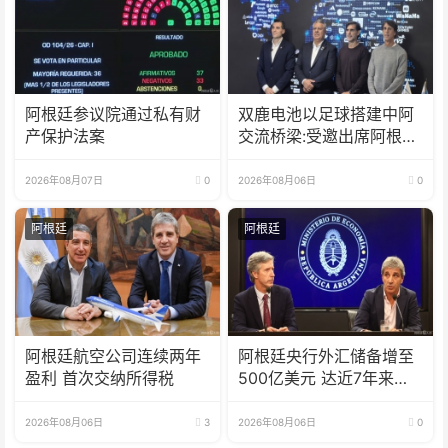
阿根廷参议院通过私有财
双鹿电池以足球搭建中阿
产保护法案
交流桥梁:受邀出席阿根廷
足协赞助商招待会！
2026年08月07日
0
2026年08月06日
0
阿根廷
阿根廷
阿根廷航空公司连续两年
阿根廷央行外汇储备增至
盈利 首次交纳所得税
500亿美元 达近7年来最
高水平
2026年08月06日
3
2026年08月06日
0