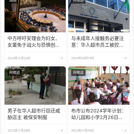
国际
阿根廷
中方呼吁安理会为妇女、
与未成年人接触务必要注
女童免于战火与恐惧创造
意：华人超市员工被控侵
有利条件
犯女童
2024年10月24日
0
2024年09月19日
0
阿根廷
阿根廷
男子在华人超市行窃还威
布市公布2024学年计划：
胁店主 被保安制服
幼儿园和小学2月26日开
学
2023年11月28日
0
2023年11月03日
0