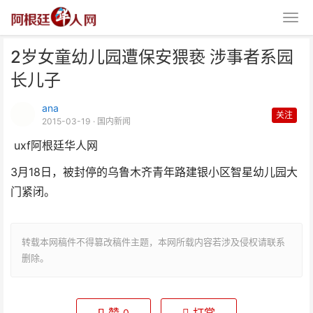
2岁女童幼儿园遭保安猥亵 涉事者系园
长儿子
ana
关注
2015-03-19
· 国内新闻
uxf阿根廷华人网
2岁女童幼儿园遭保安猥亵 涉事者
3月18日，被封停的乌鲁木齐青年路建银小区智星幼儿园大
系园长儿子
门紧闭。
转载本网稿件不得篡改稿件主题，本网所载内容若涉及侵权请联系
删除。
0