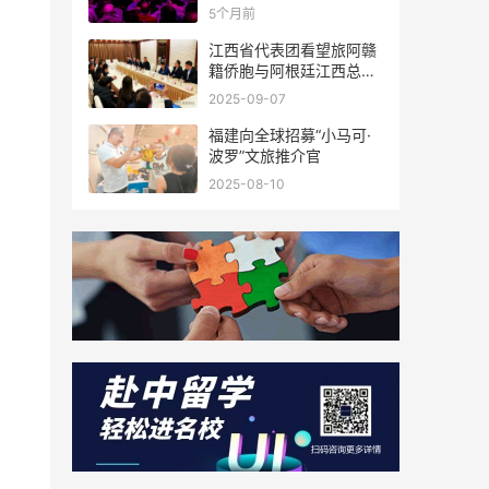
新春联谊活动成功举办
5个月前
江西省代表团看望旅阿赣
籍侨胞与阿根廷江西总商
会座谈
2025-09-07
福建向全球招募“小马可·
波罗”文旅推介官
2025-08-10