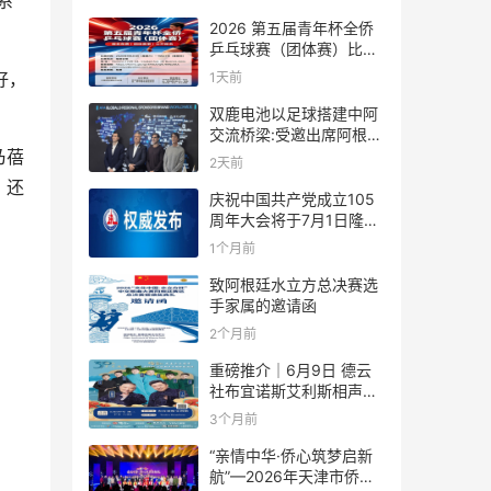
系
2026 第五届青年杯全侨
乒乓球赛（团体赛）比赛
规则
1天前
好，
双鹿电池以足球搭建中阿
交流桥梁:受邀出席阿根廷
足协赞助商招待会！
乃蓓
2天前
，还
庆祝中国共产党成立105
周年大会将于7月1日隆重
举行
1个月前
致阿根廷水立方总决赛选
手家属的邀请函
2个月前
重磅推介｜6月9日 德云
社布宜诺斯艾利斯相声专
场！国风曲艺邂逅南美风
3个月前
情，多元文化狂欢全城集
结！
“亲情中华·侨心筑梦启新
航”—2026年天津市侨界