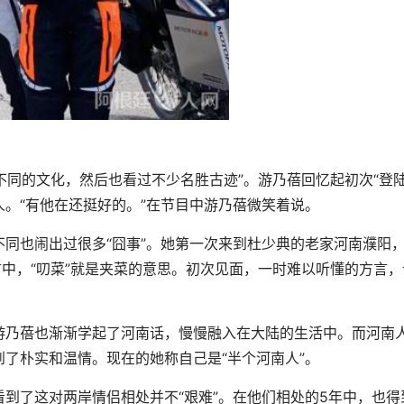
同的文化，然后也看过不少名胜古迹”。游乃蓓回忆起初次“登陆
。“有他在还挺好的。”在节目中游乃蓓微笑着说。
也闹出过很多“囧事”。她第一次来到杜少典的老家河南濮阳
言中，“叨菜”就是夹菜的意思。初次见面，一时难以听懂的方言，
乃蓓也渐渐学起了河南话，慢慢融入在大陆的生活中。而河南
了朴实和温情。现在的她称自己是“半个河南人”。
了这对两岸情侣相处并不“艰难”。在他们相处的5年中，也得