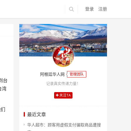
登录
注册
阿根廷华人网
管理团队
到台
记录真实传递力量！
台湾
关注TA
他们
最近文章
华人超市：顾客用虚假支付骗取商品遭搜