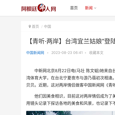
首页
新闻
首页
中国
【青听·两岸】台湾宜兰姑娘“登
中国新闻网
•
2023-08-23 06:41
•
收藏本文
【青听·两岸】台湾宜兰姑娘“登
陆”成百万粉丝博主：已
中新网北京8月22日电(马壮 陈文韬)她来自
湾体育大学，在台北宁夏夜市与游乃蓓初次相逢
贝贝。近期，这对两岸情侣做客中国新闻网《青
他们因美食相识，目前这对两岸情侣成为了美食
用镜头记录下探访各地的美食和风景，也记录下