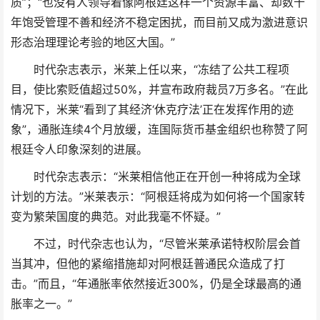
质”；“也没有人领导着像阿根廷这样一个资源丰富、却数十
年饱受管理不善和经济不稳定困扰，而目前又成为激进意识
形态治理理论考验的地区大国。”
时代杂志表示，米莱上任以来，“冻结了公共工程项
目，使比索贬值超过50%，并宣布政府裁员7万多名。”在此
情况下，米莱“看到了其经济‘休克疗法’正在发挥作用的迹
象”，通胀连续4个月放缓，连国际货币基金组织也称赞了阿
根廷令人印象深刻的进展。
时代杂志表示：“米莱相信他正在开创一种将成为全球
计划的方法。”米莱表示：“阿根廷将成为如何将一个国家转
变为繁荣国度的典范。对此我毫不怀疑。”
不过，时代杂志也认为，“尽管米莱承诺特权阶层会首
当其冲，但他的紧缩措施却对阿根廷普通民众造成了打
击。”而且，“年通胀率依然接近300%，仍是全球最高的通
胀率之一。”