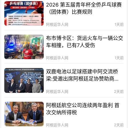
2026 第五届青年杯全侨乒乓球赛
（团体赛）比赛规则
阿根廷华人网
1天前
布市博卡区：货运火车与一辆公交
车相撞，已有7人受伤
阿根廷华人网
1天前
双鹿电池以足球搭建中阿交流桥
梁:受邀出席阿根廷足协赞助商招
待会！
阿根廷华人网
2天前
阿根廷航空公司连续两年盈利 首
次交纳所得税
阿根廷华人网
2天前