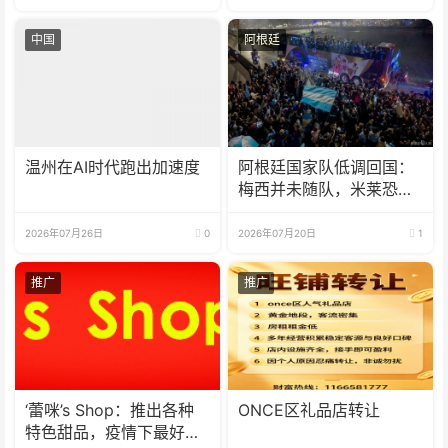
中国
阿根廷
温州在AI时代跑出加速度
阿根廷国家队低调回国：
梅西并未随队，米莱恐将
失言
2026年07月26日
0
2026年07月20日
1
推广
推广
‘蕾咪’s Shop：推出各种
ONCE区礼品店转让
特色甜品，疫情下最好的