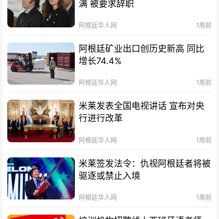
满 被要求辞职
阿根廷华人网
1周前
阿根廷矿业出口创历史新高 同比
增长74.4%
阿根廷华人网
1周前
米莱发表全国电视讲话 宣布对央
行进行改革
阿根廷华人网
1周前
米莱签发法令：仇视阿根廷者将被
驱逐或禁止入境
阿根廷华人网
1周前