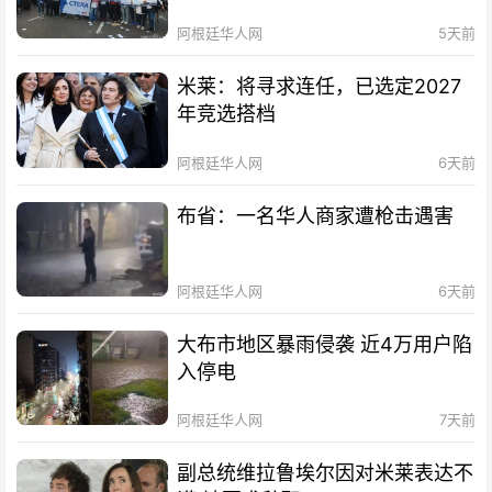
阿根廷华人网
5天前
米莱：将寻求连任，已选定2027
年竞选搭档
阿根廷华人网
6天前
布省：一名华人商家遭枪击遇害
阿根廷华人网
6天前
大布市地区暴雨侵袭 近4万用户陷
入停电
阿根廷华人网
7天前
副总统维拉鲁埃尔因对米莱表达不