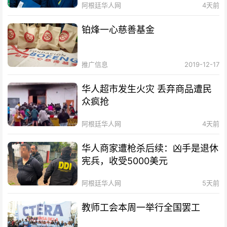
阿根廷华人网
4天前
铂烽一心慈善基金
推广信息
2019-12-17
华人超市发生火灾 丢弃商品遭民
众疯抢
阿根廷华人网
4天前
华人商家遭枪杀后续：凶手是退休
宪兵，收受5000美元
阿根廷华人网
5天前
教师工会本周一举行全国罢工