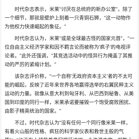
时代杂志表示，米莱“讨厌在总统府的新办公室”，除了
一个细节，那就是壁炉上刻着一只青铜石狮，“这一动物作
为他权力快速崛起的象征。”
时代杂志认为，米莱“或是全球最古怪的国家元首”，“一
位自由主义经济学家和因不羁言论而被称为‘疯子’的电视评
论者。”此外还强调，“其竞选活动中的怪异行为掩盖了其推
动的严厉的紧缩计划。”
该杂志评价称，“一个自称‘无政府资本主义’者的不太可
能的崛起，反映了近年来世界各地赢得选举的右翼民粹主义
运动的力量。就像从意大利到匈牙利、从巴西到秘鲁、从美
国到印度的同行一样，米莱承诺要摧毁一个饱受腐败困扰、
由影子精英统治的国家。”
不过，时代杂志认为“没有任何一个同行像米莱一样，
有着火山般的性格、疯狂的科学家仪表和救世主般的气