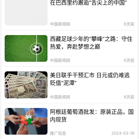
在巴西里约邂逅“舌尖上的中国”
中国新闻网
6天前
西藏足球少年的“攀峰”之路：守住
热爱，奔赴梦想之巅
中国新闻网
6天前
美日联手干预汇市 日元或仍难逃
贬值“泥潭”
中国新闻网
6天前
阿根廷葡萄酒批发：原装正品，国
内现货
推广信息
2024-03-16