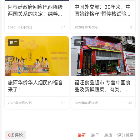
阿根廷政府回应巴西降级
中国外交部：30年来，中
两国关系的决定：纯粹意
国始终恪守“暂停核试验”
识形态问题
承诺
2026年08月05日
1
2026年07月30日
0
推广
推广
旅阿华侨华人烟民的福音
福旺食品超市.专营中国食
来了！
品及新鲜蔬菜、肉类、
鱼、海鲜
2025年12月27日
1
2022年03月30日
49
0
条评论
最新
最早
最热
评分最高