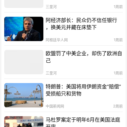
三里河
1周前
阿经济部长：民众仍不信任银行
，换美元并藏在床垫下
阿根廷华人网
1周前
欧盟罚了中美企业，却伤了欧洲自
己
三里河
1周前
特朗普：美国将用伊朗资金“赔偿”
受损船只和货物
中国新闻网
2周前
马杜罗案定于明年6月在美国法庭
开审