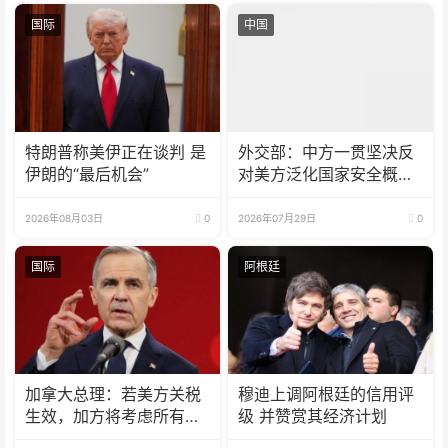
国际
中国
特朗普称美伊正在谈判 是
外交部：中方一贯坚决反
伊朗的“最后机会”
对美方泛化国家安全概念
打压中国企业
2026年08月03日
0
2026年07月29日
0
国际
阿根廷
加拿大总理：若美方关税
穆迪上调阿根廷的信用评
生效，加方将考虑所有回
级 并赞赏其经济计划
应选项