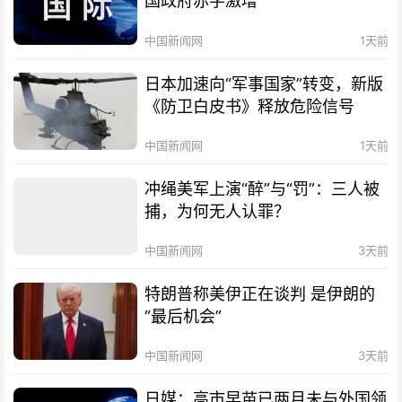
国政府赤字激增
中国新闻网
1天前
日本加速向“军事国家”转变，新版
《防卫白皮书》释放危险信号
中国新闻网
1天前
冲绳美军上演“醉”与“罚”：三人被
捕，为何无人认罪？
中国新闻网
3天前
特朗普称美伊正在谈判 是伊朗的
“最后机会”
中国新闻网
3天前
日媒：高市早苗已两月未与外国领