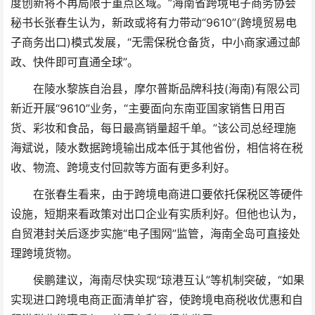
度创新将不再局限于重点区域。”海南省跨境电子商务协会
秘书长张春生认为，新政或将有力带动“9610”(跨境贸易电
子商务出口)模式发展，“无需保税仓备货，中小商家通过邮
政、快件即可直通全球”。
在陵水黎族自治县，摩尔普斯品牌科技(海南)有限公司
新近开展“9610”业务，“主要面向东南亚国家销售日用百
货、彩妆和食品，每日最高销量超千单。”该公司总经理施
海斌说，陵水数据跨境输出成本低于其他省份，相信将在税
收、物流、跨境支付回款等方面有更多利好。
在张春生看来，由于跨境电商进口要依托保税区等硬件
设施，短期来看政策对出口企业有实质利好。但他也认为，
自贸港封关后逐步实施“电子围网”监管，海南全岛可直接处
理跨境货物。
侯鹏建议，海南尽快实现“琼港互认”等机制突破，“如果
实现进口跨境电商正面清单扩容，使跨境电商税收优惠和自