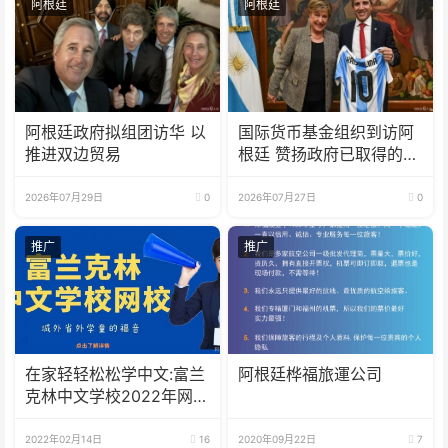
阿根廷
阿根廷
阿根廷政府拟组团访华 以
国际货币基金组织到访阿
推进双边贸易
根廷 赞扬政府已取得的成
果
2026年07月29日
0
2026年07月27日
0
推广
推广
在家轻轻松松学中文:富兰
阿根廷桦福旅運公司
克林中文学校2022年网校
招生啦
2022年02月14日
16
2020年09月22日
7