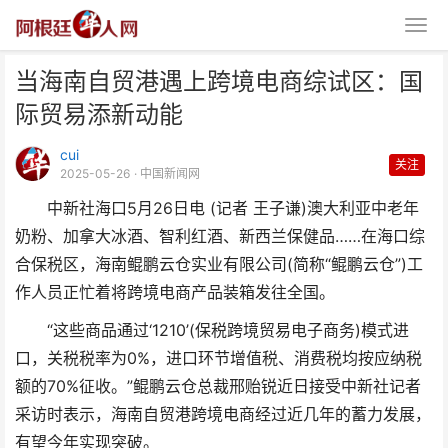
当海南自贸港遇上跨境电商综试区：国
际贸易添新动能
cui
关注
2025-05-26
· 中国新闻网
中新社海口5月26日电 (记者 王子谦)澳大利亚中老年
当海南自贸港遇上跨境电商综试
奶粉、加拿大冰酒、智利红酒、新西兰保健品……在海口综
区：国际贸易添新动能
合保税区，海南鲲鹏云仓实业有限公司(简称“鲲鹏云仓”)工
作人员正忙着将跨境电商产品装箱发往全国。
“这些商品通过‘1210’(保税跨境贸易电子商务)模式进
口，关税税率为0%，进口环节增值税、消费税均按应纳税
额的70%征收。”鲲鹏云仓总裁邢贻锐近日接受中新社记者
采访时表示，海南自贸港跨境电商经过近几年的蓄力发展，
有望今年实现突破。