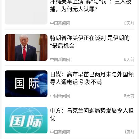
冲绳美军上演“醉”与“罚”：三人被
捕，为何无人认罪？
中国新闻网
6天前
特朗普称美伊正在谈判 是伊朗的
“最后机会”
中国新闻网
6天前
日媒：高市早苗已两月未与外国领
导人通电话 引发不满
中国新闻网
6天前
中方：乌克兰问题局势发展令人担
忧
中国新闻网
1周前