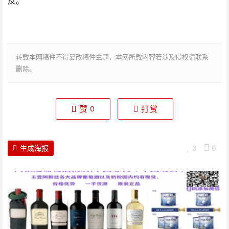
反。
转载本网稿件不得篡改稿件主题，本网所载内容若涉及侵权请联系
删除。
赞
打赏
0
生成海报
0
0