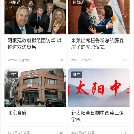
阿根廷
阿根廷
阿根廷政府拟组团访华 以
米莱出席秘鲁新总统藤森
推进双边贸易
庆子的就职仪式
2026年07月29日
0
2026年07月28日
0
推广
推广
北京食府
新太阳全日制中西英三语
学校
2019年12月17日
28
2021年06月30日
10