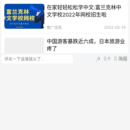
在家轻轻松松学中文:富兰克林中
文学校2022年网校招生啦
推广信息
2022-02-14
中国游客暴跌近六成，日本旅游业
疼了
0
0
海报
评论
三里河
1周前
阿经济部长：民众仍不信任银行
，换美元并藏在床垫下
阿根廷华人网
1周前
欧盟罚了中美企业，却伤了欧洲自
己
三里河
2周前