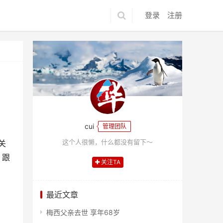
登录
注册
cui
管理团队
这个人很懒，什么都没有留下～
关
》跟
关注TA
最近文章
梅西父亲去世 享年68岁