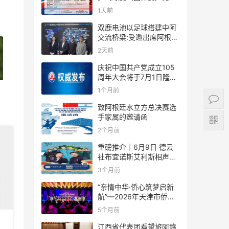
规则
1天前
双鹿电池以足球搭建中阿
交流桥梁:受邀出席阿根廷
足协赞助商招待会！
2天前
庆祝中国共产党成立105
周年大会将于7月1日隆重
举行
1个月前
致阿根廷水立方总决赛选
手家属的邀请函
2个月前
重磅推介｜6月9日 德云
社布宜诺斯艾利斯相声专
场！国风曲艺邂逅南美风
3个月前
情，多元文化狂欢全城集
结！
“亲情中华·侨心筑梦启新
航”—2026年天津市侨界
新春联谊活动成功举办
5个月前
江西省代表团看望旅阿赣