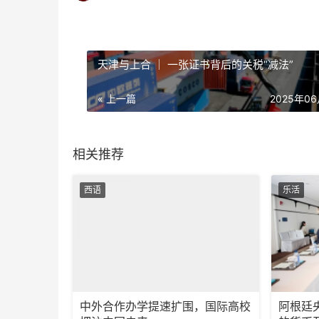
天津与上合 ｜ 一张证书背后的关税“减法”
« 上一篇
2025年0
相关推荐
西语
乐活
中外合作办学提速扩围，国际高校
阿根廷