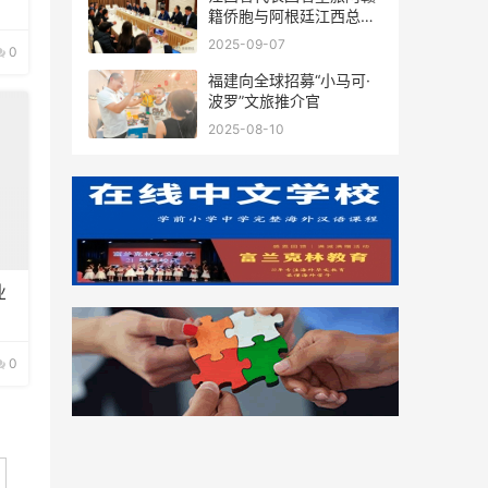
籍侨胞与阿根廷江西总商
会座谈
2025-09-07
0
福建向全球招募“小马可·
波罗”文旅推介官
2025-08-10
业
0