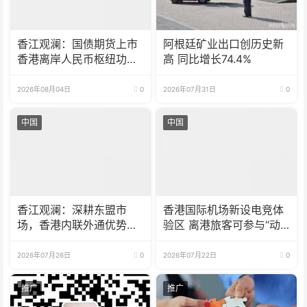
香江观澜：国债期货上市
阿根廷矿业出口创历史新
香港离岸人民币枢纽功能
高 同比增长74.4%
再升级
2026年08月04日
0
2026年07月31日
0
中国
中国
香江观澜：深耕东盟市
香港国际机场新设电竞体
场，香港内联外通优势再
验区 离港旅客可参与“动
彰显
感挑战”
2026年07月26日
0
2026年07月22日
0
推广
推广