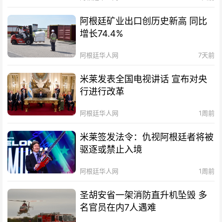
阿根廷矿业出口创历史新高 同比
增长74.4%
阿根廷华人网
7天前
米莱发表全国电视讲话 宣布对央
行进行改革
阿根廷华人网
1周前
米莱签发法令：仇视阿根廷者将被
驱逐或禁止入境
阿根廷华人网
1周前
圣胡安省一架消防直升机坠毁 多
名官员在内7人遇难