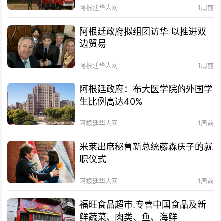
阿根廷华人网
1周前
阿根廷政府拟组团访华 以推进双
边贸易
阿根廷华人网
1周前
阿根廷政府：布大医学院的外国学
生比例高达40%
阿根廷华人网
1周前
米莱出席秘鲁新总统藤森庆子的就
职仪式
阿根廷华人网
1周前
福旺食品超市.专营中国食品及新
鲜蔬菜、肉类、鱼、海鲜