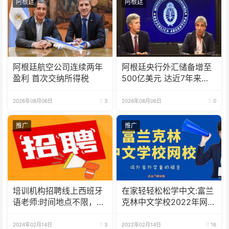
阿根廷
阿根廷
阿根廷航空公司连续两年
阿根廷央行外汇储备增至
盈利 首次交纳所得税
500亿美元 达近7年来最
高水平
2026年08月06日
3
2026年08月06日
0
推广
推广
培训机构招聘线上西班牙
在家轻轻松松学中文:富兰
语老师:时间地点不限，可
克林中文学校2022年网校
兼职可全职
招生啦
2024年02月14日
3
2022年02月14日
16