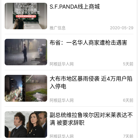
S.F.PANDA线上商城
推广信息
2020-05-29
布省：一名华人商家遭枪击遇害
阿根廷华人网
5天前
大布市地区暴雨侵袭 近4万用户陷
入停电
阿根廷华人网
6天前
副总统维拉鲁埃尔因对米莱表达不
满 被要求辞职
阿根廷华人网
7天前