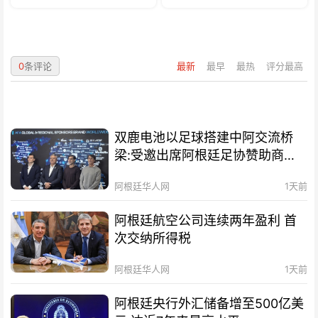
0
条评论
最新
最早
最热
评分最高
双鹿电池以足球搭建中阿交流桥
梁:受邀出席阿根廷足协赞助商招
待会！
阿根廷华人网
1天前
阿根廷航空公司连续两年盈利 首
次交纳所得税
阿根廷华人网
1天前
阿根廷央行外汇储备增至500亿美