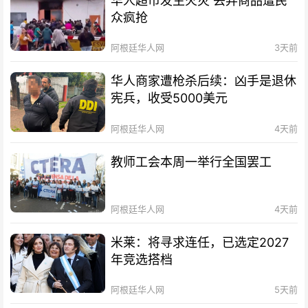
华人超市发生火灾 丢弃商品遭民
众疯抢
阿根廷华人网
3天前
华人商家遭枪杀后续：凶手是退休
宪兵，收受5000美元
阿根廷华人网
4天前
教师工会本周一举行全国罢工
阿根廷华人网
4天前
米莱：将寻求连任，已选定2027
年竞选搭档
阿根廷华人网
5天前