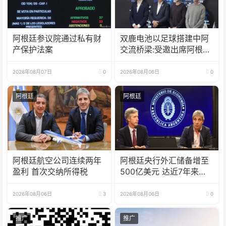
阿根廷参议院通过私有财
双鹿电池以足球搭建中阿
产保护法案
交流桥梁:受邀出席阿根廷
足协赞助商招待会！
2026年08月07日
0
2026年08月06日
0
阿根廷
阿根廷
阿根廷航空公司连续两年
阿根廷央行外汇储备增至
盈利 首次交纳所得税
500亿美元 达近7年来最
高水平
2026年08月06日
3
2026年08月06日
0
推广
推广