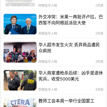
阿根廷华人网
2天前
外交冲突：米莱一再批评卢拉，巴
西暂不向阿根廷派驻大使
阿根廷华人网
3天前
华人超市发生火灾 丢弃商品遭民
众疯抢
阿根廷华人网
3天前
华人商家遭枪杀后续：凶手是退休
宪兵，收受5000美元
阿根廷华人网
4天前
教师工会本周一举行全国罢工