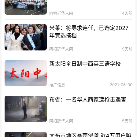
阿根廷华人网
4天前
米莱：将寻求连任，已选定2027
年竞选搭档
阿根廷华人网
5天前
新太阳全日制中西英三语学校
推广信息
2021-06-30
布省：一名华人商家遭枪击遇害
阿根廷华人网
5天前
大布市地区暴雨侵袭 近4万用户陷