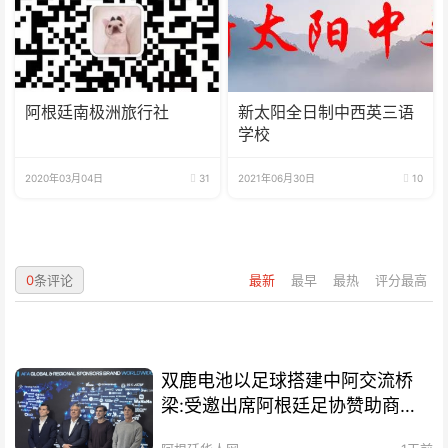
阿根廷南极洲旅行社
新太阳全日制中西英三语
学校
2020年03月04日
31
2021年06月30日
10
0
条评论
最新
最早
最热
评分最高
双鹿电池以足球搭建中阿交流桥
梁:受邀出席阿根廷足协赞助商招
待会！