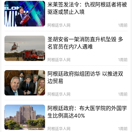
米莱签发法令：仇视阿根廷者将被
驱逐或禁止入境
阿根廷华人网
1周前
圣胡安省一架消防直升机坠毁 多
名官员在内7人遇难
阿根廷华人网
1周前
阿根廷政府拟组团访华 以推进双
边贸易
阿根廷华人网
1周前
阿根廷政府：布大医学院的外国学
生比例高达40%
阿根廷华人网
1周前