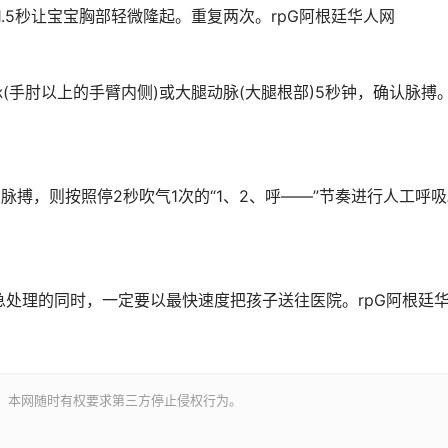
1.5秒让宝宝胸部轻微隆起。重复两次。
rpG阿根廷华人网
(手肘以上的手臂内侧)或大腿动脉(大腿根部)5秒钟，确认脉搏
有脉搏，则按照停2秒吹气1次的“1、2、呼——”节奏进行人工呼
急处理的同时，一定要以最快速度把孩子送往医院。
rpG阿根廷
。本网随时有权要求第三方停止侵权行为。