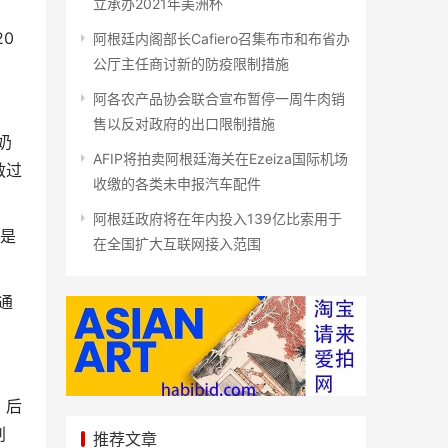
立承办2021年美洲杯
0
阿根廷内阁部长Cafiero召集布市和布省办
公厅主任商讨新的防疫限制措施
阿各农产品协会联合宣布暂停一周牛肉销
售以反对政府的出口限制措施
奶
AFIP将拍卖阿根廷海关在Ezeiza国际机场
救过
收缴的各类未申报汽车配件
阿根廷政府将在年内投入139亿比索用于
道是
在全国扩大互联网接入范围
通
，后
判
推荐文章