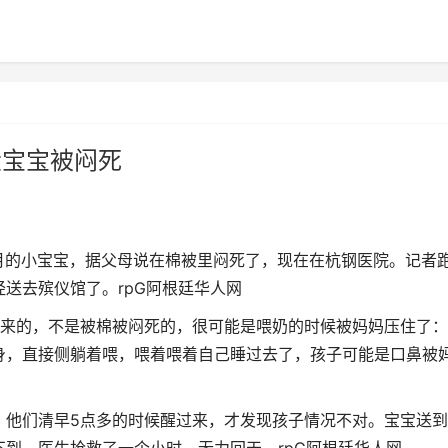
大宝宝被闷死
月的小宝宝，据父母说在棉被里闷死了，现在在杭钢医院。记者
经送去殡仪馆了。
rpG阿根廷华人网
来的，不是被棉被闷死的，很可能是喂奶的时候被妈妈压住了：
身，直接侧躺着喂，喂着喂着自己睡过去了，孩子可能是口鼻被
，他们清早5点多的时候醒过来，才发现孩子情况不对。宝宝送