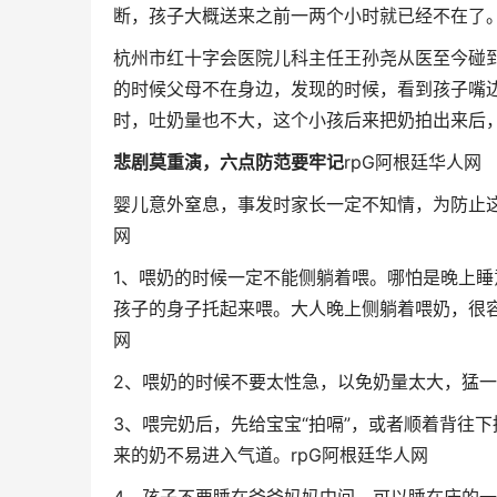
断，孩子大概送来之前一两个小时就已经不在了
杭州市红十字会医院儿科主任王孙尧从医至今碰
的时候父母不在身边，发现的时候，看到孩子嘴
时，吐奶量也不大，这个小孩后来把奶拍出来后，
悲剧莫重演，六点防范要牢记
rpG阿根廷华人网
婴儿意外窒息，事发时家长一定不知情，为防止
网
1、喂奶的时候一定不能侧躺着喂。哪怕是晚上
孩子的身子托起来喂。大人晚上侧躺着喂奶，很
网
2、喂奶的时候不要太性急，以免奶量太大，猛
3、喂完奶后，先给宝宝“拍嗝”，或者顺着背往
来的奶不易进入气道。
rpG阿根廷华人网