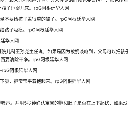
一侧，和大人稍微隔开点。大人睡觉的时候也要警醒些，以免压
让孩子睡婴儿床。
rpG阿根廷华人网
尽量不要给孩子盖很重的被子。
rpG阿根廷华人网
时给孩子吸痰。
rpG阿根廷华人网
根廷华人网
医院儿科王孙尧主任说，如果是因为被奶液呛到，父母可以把孩
东西要清除干净。
rpG阿根廷华人网
—
rpG阿根廷华人网
的下颚，把宝宝平着抱起来。
rpG阿根廷华人网
呼吸声。并用5秒钟确认宝宝的胸和肚子是否在上下起伏，如果没