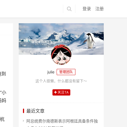
登录
注册
julie
管理团队
跑到
这个人很懒，什么都没有留下～
“小
关注TA
妈妈
最近文章
到杭
阿总统费尔南德斯表示阿根廷具备条件独