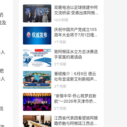
双鹿电池以足球搭建中阿
交流桥梁:受邀出席阿根廷
奶
足协赞助商招待会！
10小时前
现及
庆祝中国共产党成立105
周年大会将于7月1日隆重
举行
1个月前
致阿根廷水立方总决赛选
华人
手家属的邀请函
2个月前
把
重磅推介｜6月9日 德云
华人
社布宜诺斯艾利斯相声专
场！国风曲艺邂逅南美风
2个月前
情，多元文化狂欢全城集
结！
“亲情中华·侨心筑梦启新
航”—2026年天津市侨界
新春联谊活动成功举办
出
5个月前
江西省代表团看望旅阿赣
籍侨胞与阿根廷江西总商