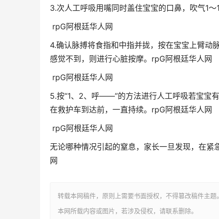
3.次人工呼吸用嘴同时盖住宝宝的口鼻，吹气1～
rpG阿根廷华人网
4.确认脉搏将食指和中指并拢，按在宝宝上臂动脉
感觉不到，则进行心脏按摩。
rpG阿根廷华人网
rpG阿根廷华人网
5.按“1、2、呼——”的方法进行人工呼吸若宝宝
在救护车到达前，一直持续。
rpG阿根廷华人网
rpG阿根廷华人网
无论哪种情况引起的窒息，家长一旦发现，在紧
网
转载本网稿件，原则上需要书面授权，不得篡改稿件主题
本网所载内容或图片，若涉及侵权，请联系删除。