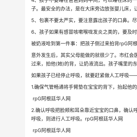
4、孩子不要睡在爸爸妈妈中间，可以睡在床的
子。最安全的办法，是在大床旁边放张婴儿床，
5、包裹不要太严实，要注意露出孩子的口鼻。
6、孩子如果有感冒咳嗽喉咙发炎之类的，要及
被奶液呛到第一件事：把孩子侧过来拍背
rpG阿
意外发生后，其实父母能做的就很少了。市红会
过来，拍他(她)的背，让奶液流出。孩子嘴里的
如果孩子已经停止呼吸，就要赶紧做人工呼吸—
1.确保气管畅通将手臂垫在宝宝的背下，抬起他
rpG阿根廷华人网
2.确认呼吸把脸颊和耳朵靠近宝宝的口鼻，确认
呼吸，则进行人工呼吸。
rpG阿根廷华人网
rpG阿根廷华人网