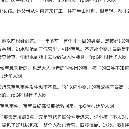
不到。医生抢救了一个小时，无力回天。
rpG阿根廷华人网
个女孩。她父母从河南过来打工，住在半山附近，很年轻，都才2
，他以前也碰到过。“一年多前，有个才一周的男婴，是被妈妈的
及吞咽，奶水就呛到了气管里，引起窒息。不过那个婴儿最后是
检查检查，怕奶水到肺里去导致吸入性肺炎。”
rpG阿根廷华人网
时候窒息夭折的。也是大人睡着的时候出的事，孩子的口鼻不知
阿根廷华人网
长疏忽窒息事件发生频率不低。1岁以内小婴儿的事故概率最高，
起的。
rpG阿根廷华人网
外窒息事件，宝宝最终都没能抢救回来。
rpG阿根廷华人网
“那天是凌晨3点，先是爸爸先慌兮兮走进来，说小孩子不太对
，被包了好几层包布，整个人都已青紫，四肢僵硬、冰冷。我们