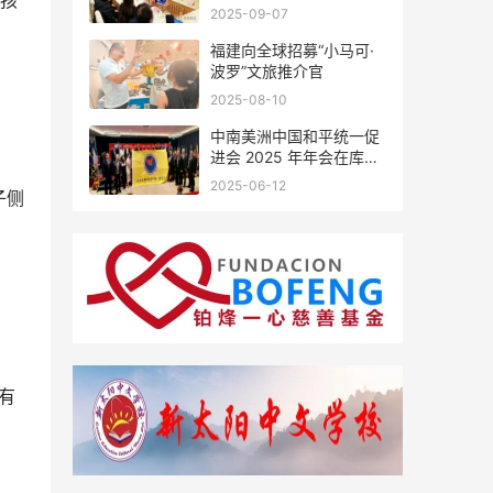
着孩
会座谈
2025-09-07
福建向全球招募“小马可·
波罗”文旅推介官
2025-08-10
中南美洲中国和平统一促
进会 2025 年年会在库拉
索圆满举行，共绘反“独”
2025-06-12
子侧
促统宏伟蓝图
有