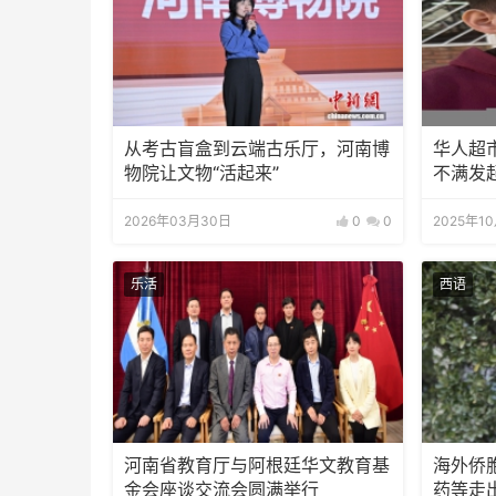
从考古盲盒到云端古乐厅，河南博
华人超
物院让文物“活起来”
不满发
2026年03月30日
0
0
2025年1
乐活
西语
河南省教育厅与阿根廷华文教育基
海外侨
金会座谈交流会圆满举行
药等走