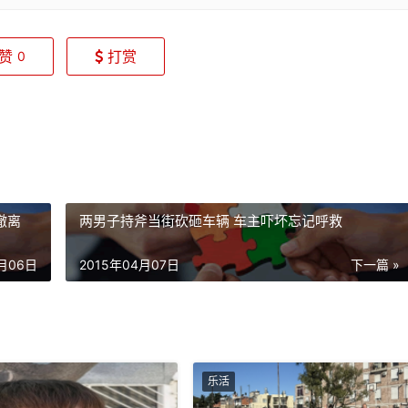
赞
打赏
0
撤离
两男子持斧当街砍砸车辆 车主吓坏忘记呼救
4月06日
2015年04月07日
下一篇 »
乐活