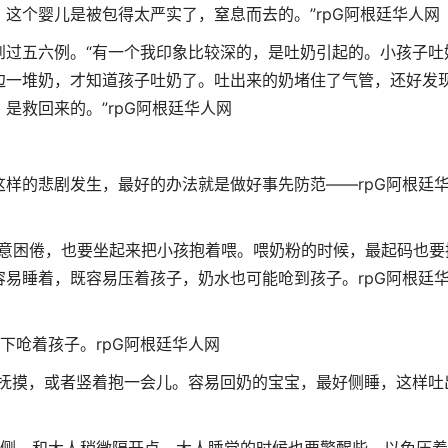
。这个婴儿是被包得太严实了，窒息而去的。”
rpG阿根廷华人网
到过五六例。“有一个我印象比较深的，是吐奶引起的。小孩子吐
边一堆奶，才知道孩子吐奶了。吐出来的奶堵住了气管，还好发
是救回来的。”
rpG阿根廷华人网
这样的悲剧发生，最好的办法就是做好事先防范——
rpG阿根廷
睡意困倦，也要坐起来把小孩抱着喂。喂奶粉的时候，最起码也要
容易睡着，既容易压着孩子，奶水也可能呛到孩子。
rpG阿根廷
一下呛着孩子。
rpG阿根廷华人网
下抚摸，或者竖着抱一会儿。容易回奶的宝宝，最好侧睡，这样吐