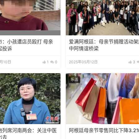
市：小孩遭店员殴打 母亲
爱满阿根廷：母亲节捐赠活动架
起投诉
中阿情谊桥梁
0月10日
1
0
2025年05月12日
3
乐活
胞列席河南两会：关注中医
阿根廷母亲节零售同比下降3.2
出去