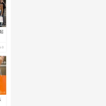
起
0
%