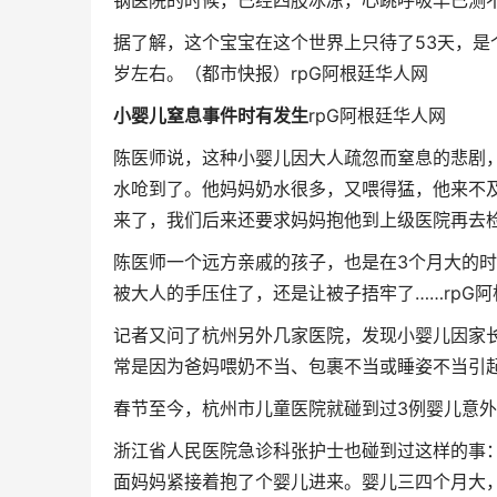
钢医院的时候，已经四肢冰凉，心跳呼吸早已测
据了解，这个宝宝在这个世界上只待了53天，是
岁左右。（都市快报）
rpG阿根廷华人网
小婴儿窒息事件时有发生
rpG阿根廷华人网
陈医师说，这种小婴儿因大人疏忽而窒息的悲剧
水呛到了。他妈妈奶水很多，又喂得猛，他来不
来了，我们后来还要求妈妈抱他到上级医院再去
陈医师一个远方亲戚的孩子，也是在3个月大的
被大人的手压住了，还是让被子捂牢了……
rpG
记者又问了杭州另外几家医院，发现小婴儿因家
常是因为爸妈喂奶不当、包裹不当或睡姿不当引
春节至今，杭州市儿童医院就碰到过3例婴儿意
浙江省人民医院急诊科张护士也碰到过这样的事：
面妈妈紧接着抱了个婴儿进来。婴儿三四个月大