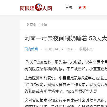
首页
新闻
首页
中国
河南一母亲夜间喂奶睡着 53天
国内新闻
•
2015-04-07 09:31
•
收藏本文
河南一母亲夜间喂奶睡着 53天大
昨天早上8点多，周先生打来电话，说有个两个
宝宝被闷死
杭钢医院急诊科的时候，不幸被告知，小宝宝已
主治医师陈前安说，小宝宝是凌晨5点半左右送过
宝宝吃夜奶，妈妈大概白天工作太累，就没有起
的乳房或者哪里堵住了。”
rpG阿根廷华人网
这对父母根本不知道孩子具体是什么时候窒息的