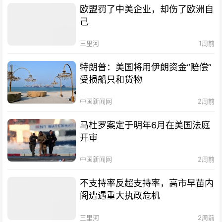
欧盟罚了中美企业，却伤了欧洲自
己
三里河
1周前
特朗普：美国将用伊朗资金“赔偿”
受损船只和货物
中国新闻网
2周前
马杜罗案定于明年6月在美国法庭
开审
中国新闻网
2周前
不支持率反超支持率，高市早苗内
阁遭遇重大执政危机
三里河
2周前