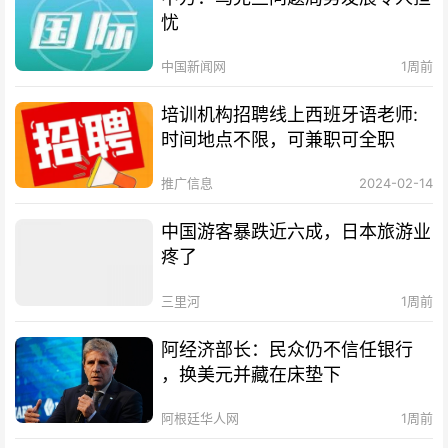
忧
中国新闻网
1周前
培训机构招聘线上西班牙语老师:
时间地点不限，可兼职可全职
推广信息
2024-02-14
中国游客暴跌近六成，日本旅游业
疼了
三里河
1周前
阿经济部长：民众仍不信任银行
，换美元并藏在床垫下
阿根廷华人网
1周前