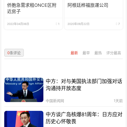
侨胞急需求租ONCE区附
阿根廷桦福旅運公司
近房子
2022年04月06日
1
2020年09月22日
7
0
条评论
最新
最早
最热
评分最高
中方：对与美国执法部门加强对话
沟通持开放态度
中国新闻网
1天前
中方谈广岛核爆81周年：日方应对
历史心怀敬畏