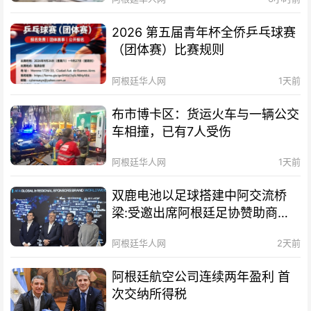
2026 第五届青年杯全侨乒乓球赛
（团体赛）比赛规则
阿根廷华人网
1天前
布市博卡区：货运火车与一辆公交
车相撞，已有7人受伤
阿根廷华人网
1天前
双鹿电池以足球搭建中阿交流桥
梁:受邀出席阿根廷足协赞助商招
待会！
阿根廷华人网
2天前
阿根廷航空公司连续两年盈利 首
次交纳所得税