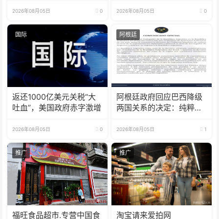
器禁忌”
2026年08月05日
0
2026年08月05日
0
国际
阿根廷
返还1000亿美元关税“大
阿根廷政府回应巴西降级
吐血”，美国政府赤字激增
两国关系的决定：纯粹意
识形态问题
2026年08月05日
0
2026年08月05日
1
推广
推广
福旺食品超市.专营中国食
淘宝请来爱拍网