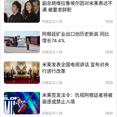
副总统维拉鲁埃尔因对米莱表达不
满 被要求辞职
阿根廷华人网
1周前
阿根廷矿业出口创历史新高 同比
增长74.4%
阿根廷华人网
1周前
米莱发表全国电视讲话 宣布对央
行进行改革
阿根廷华人网
1周前
米莱签发法令：仇视阿根廷者将被
驱逐或禁止入境
阿根廷华人网
1周前