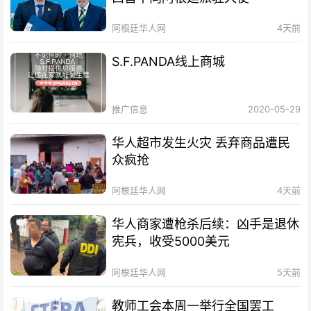
阿根廷华人网
4天前
S.F.PANDA线上商城
推广信息
2020-05-29
华人超市发生火灾 丢弃商品遭民
众疯抢
阿根廷华人网
4天前
华人商家遭枪杀后续：凶手是退休
宪兵，收受5000美元
阿根廷华人网
5天前
教师工会本周一举行全国罢工