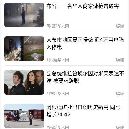
布省：一名华人商家遭枪击遇害
阿根廷华人网
1周前
大布市地区暴雨侵袭 近4万用户陷
入停电
阿根廷华人网
1周前
副总统维拉鲁埃尔因对米莱表达不
满 被要求辞职
阿根廷华人网
1周前
阿根廷矿业出口创历史新高 同比
增长74.4%
阿根廷华人网
1周前