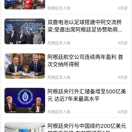
阿根廷华人网
3天前
双鹿电池以足球搭建中阿交流桥
梁:受邀出席阿根廷足协赞助商招
待会！
阿根廷华人网
4天前
阿根廷航空公司连续两年盈利 首
次交纳所得税
阿根廷华人网
4天前
阿根廷央行外汇储备增至500亿美
元 达近7年来最高水平
阿根廷华人网
4天前
阿根廷央行与中国续约200亿美元