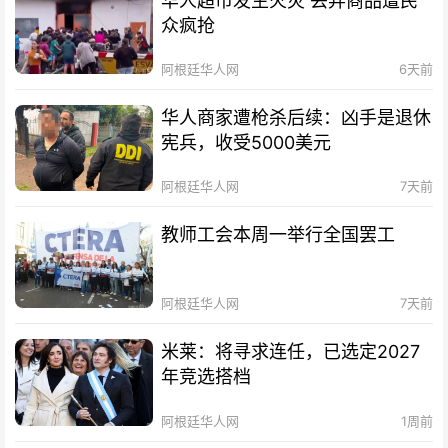
华人超市发生火灾 丢弃商品遭民
众疯抢
阿根廷华人网
6天前
华人商家遭枪杀后续：凶手是退休
宪兵，收受5000美元
阿根廷华人网
7天前
教师工会本周一举行全国罢工
阿根廷华人网
7天前
米莱：将寻求连任，已选定2027
年竞选搭档
阿根廷华人网
1周前