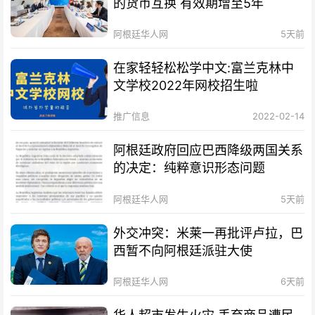
的货币互换 有效期增至5年
阿根廷华人网
5天前
在家轻轻松松学中文:富兰克林中
文学校2022年网校招生啦
推广信息
2022-02-14
阿根廷政府回应巴西降级两国关系
的决定：纯粹意识形态问题
阿根廷华人网
5天前
外交冲突：米莱一再批评卢拉，巴
西暂不向阿根廷派驻大使
阿根廷华人网
6天前