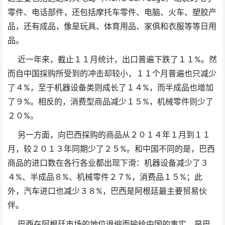
零件、电话部件，还包括摩托车零件、电脑、火车、塑胶产
品，还有成品，像是玩具、体育用品、家俱和衣服等等日用
品。
近一年来，截止１１月统计，出口普遍下跌了１１%。然
而自中国採购所受到的冲击却较小，１１个月普遍也只减少
了４%，至于机器设备类则成长了１４%，而半成品也增加
了９%。相反的，消费型商品减少１５%，机械零件则少了
２０%。
另一方面，向巴西採购的商品从２０１４年１月到１１
月，较２０１３年同期少了２５%。和中国不同的是，巴西
商品的进口数在各行各业都出现下滑：机器设备减少了３
４%、半成品８%、机械零件２７%，消费品１５%；此
外，汽车进口也减少３８%，巴西是阿根廷最主要贸易伙
伴。
巴西在阿根廷市场的地位退缩而输给中国的事实，是巴