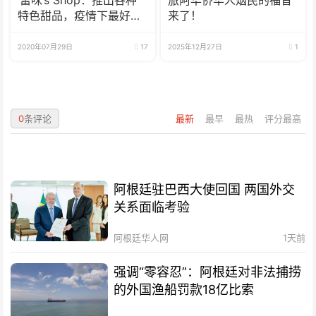
‘蕾咪’s Shop：推出各种
旅阿华侨华人烟民的福音
特色甜品，疫情下最好的
来了！
选择
2020年07月29日
17
2025年12月27日
1
0
条评论
最新
最早
最热
评分最高
阿根廷驻巴西大使回国 两国外交
关系面临考验
阿根廷华人网
1天前
强调“零容忍”：阿根廷对非法捕捞
的外国渔船罚款18亿比索