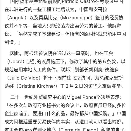
国际货币基金组织前顾问Patricio Castro在考察过中国
在非洲进行的一些工程工地后认为，中国和安哥拉
（Angola）以及莫桑比克（Mozambique）签订的经贸协
议并不平等，当地人只能沦落为出卖劳力的苦工。他解释
说：「虽然完成了基础建设，但所有的原材料就只能用中国
制造。」
因此，阿根廷参议院在通过这一草案时，也在工会
（Uocra）派别的议员施压下，修改了其中的第６条款，以
规范雇用本地人工的条件。联邦计划部长胡利奥-德维多
（Julio De Vido）将于下周前往北京访问，为总统克里斯
蒂娜（Cristina Kirchner）于２月２日的访华之旅做准备。
二十一世纪外贸研究中心的Miguel Ponce坚决地表示：
「在多次与政府商业秘书处的会议上，政府官员已经向多位
企业家暗示，要进口什么商品，最好都从中国採购。」中国
成为阿根廷重要贸易伙伴的事实，从进口就可以看出端倪，
这主要包括运送到火地岛（Tierra del Fuego）组装的电子