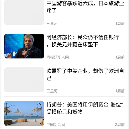
中国游客暴跌近六成，日本旅游业
疼了
三里河
1周前
阿经济部长：民众仍不信任银行
，换美元并藏在床垫下
阿根廷华人网
1周前
欧盟罚了中美企业，却伤了欧洲自
己
三里河
1周前
特朗普：美国将用伊朗资金“赔偿”
受损船只和货物
中国新闻网
2周前