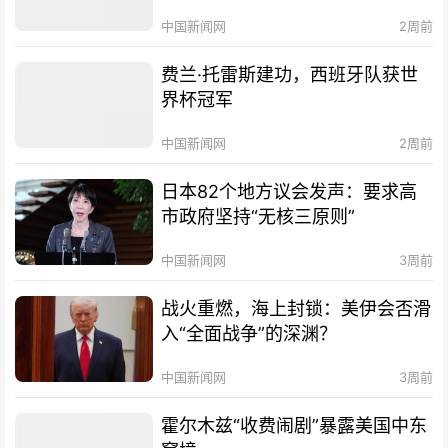
中国新闻网
2周前
费兰·托雷斯建功，西班牙队获世
界杯冠军
中国新闻网
2周前
日本82个地方议会发声：要求高
市政府坚持“无核三原则”
中国新闻网
3周前
战火重燃，海上封锁：美伊会否滑
入“全面战争”的深渊？
中国新闻网
3周前
霍尔木兹“收费闹剧”暴露美国中东