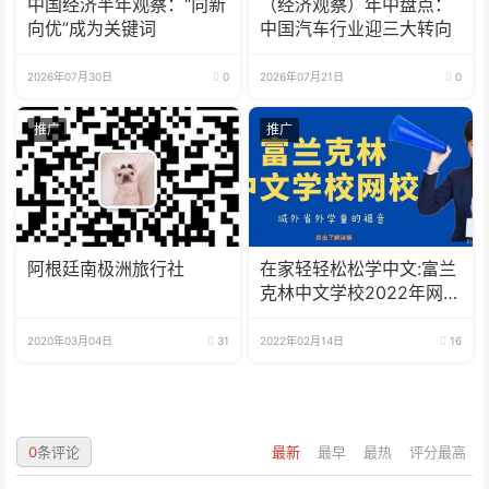
中国经济半年观察：“向新
（经济观察）年中盘点：
向优”成为关键词
中国汽车行业迎三大转向
2026年07月30日
0
2026年07月21日
0
推广
推广
阿根廷南极洲旅行社
在家轻轻松松学中文:富兰
克林中文学校2022年网校
招生啦
2020年03月04日
31
2022年02月14日
16
0
条评论
最新
最早
最热
评分最高