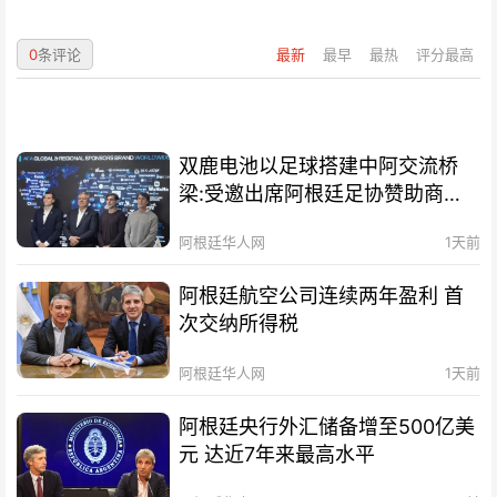
0
条评论
最新
最早
最热
评分最高
双鹿电池以足球搭建中阿交流桥
梁:受邀出席阿根廷足协赞助商招
待会！
阿根廷华人网
1天前
阿根廷航空公司连续两年盈利 首
次交纳所得税
阿根廷华人网
1天前
阿根廷央行外汇储备增至500亿美
元 达近7年来最高水平