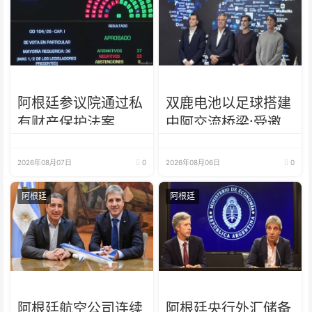
阿根廷参议院通过私
双鹿电池以足球搭建
有财产保护法案
中阿交流桥梁:受邀
出席阿根廷足协赞助
商招待会！
2026年08月07日
0
2026年08月06日
0
阿根廷
阿根廷
阿根廷航空公司连续
阿根廷央行外汇储备