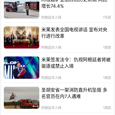
增长74.4%
阿根廷华人网
7天前
米莱发表全国电视讲话 宣布对央
行进行改革
阿根廷华人网
1周前
米莱签发法令：仇视阿根廷者将被
驱逐或禁止入境
阿根廷华人网
1周前
圣胡安省一架消防直升机坠毁 多
名官员在内7人遇难
阿根廷华人网
1周前