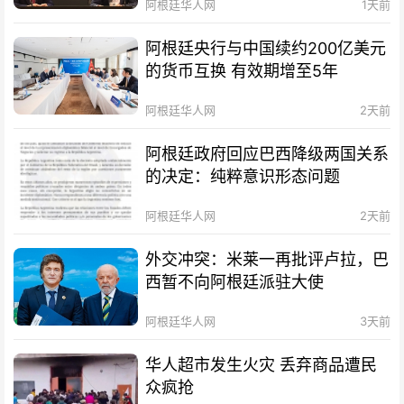
阿根廷华人网
1天前
阿根廷央行与中国续约200亿美元
的货币互换 有效期增至5年
阿根廷华人网
2天前
阿根廷政府回应巴西降级两国关系
的决定：纯粹意识形态问题
阿根廷华人网
2天前
外交冲突：米莱一再批评卢拉，巴
西暂不向阿根廷派驻大使
阿根廷华人网
3天前
华人超市发生火灾 丢弃商品遭民
众疯抢