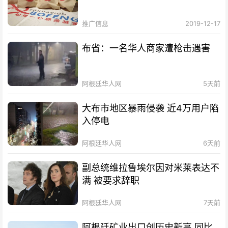
推广信息
2019-12-17
布省：一名华人商家遭枪击遇害
阿根廷华人网
5天前
大布市地区暴雨侵袭 近4万用户陷
入停电
阿根廷华人网
6天前
副总统维拉鲁埃尔因对米莱表达不
满 被要求辞职
阿根廷华人网
7天前
阿根廷矿业出口创历史新高 同比