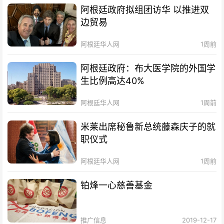
阿根廷政府拟组团访华 以推进双
边贸易
阿根廷华人网
1周前
阿根廷政府：布大医学院的外国学
生比例高达40%
阿根廷华人网
1周前
米莱出席秘鲁新总统藤森庆子的就
职仪式
阿根廷华人网
1周前
铂烽一心慈善基金
推广信息
2019-12-17