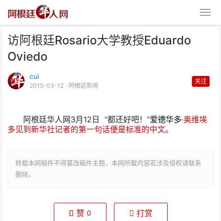
访阿根廷Rosario大学教授Eduardo
Oviedo
cui
关注
2015-03-12
· 阿根廷新闻
访阿根廷Rosario大学教授
阿根廷华人网3月12日 “都还好吧！”
爱德华多
·奥维埃
Eduardo Ovi
多见到新华社记者的第一句话便是标准的中文。
转载本网稿件不得篡改稿件主题，本网所载内容若涉及侵权请联系
删除。
赞
打赏
0