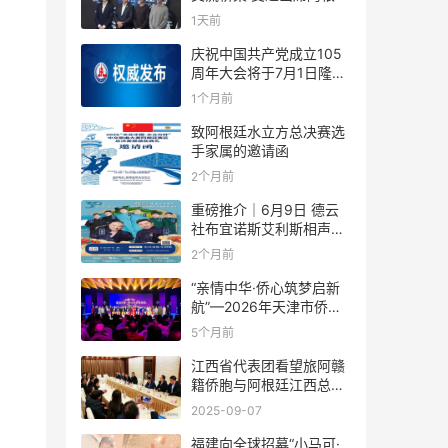
足协赞助商招待会！
1天前
庆祝中国共产党成立105
周年大会将于7月1日隆重
举行
1个月前
致阿根廷水立方总决赛选
手家属的邀请函
2个月前
重磅推介｜6月9日 德云
社布宜诺斯艾利斯相声专
场！国风曲艺邂逅南美风
2个月前
情，多元文化狂欢全城集
结！
“亲情中华·侨心筑梦启新
航”—2026年天津市侨界
新春联谊活动成功举办
5个月前
江西省代表团看望旅阿赣
籍侨胞与阿根廷江西总商
会座谈
2025-09-07
福建向全球招募“小马可·