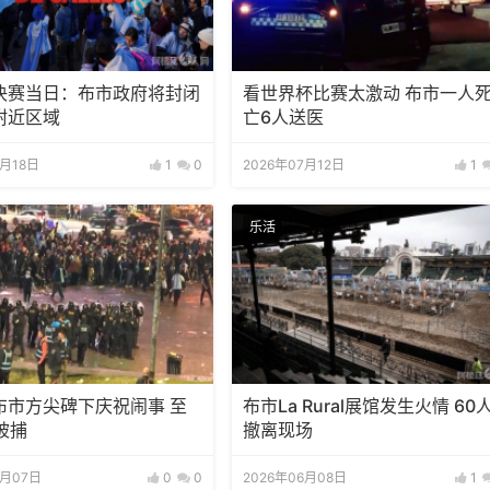
决赛当日：布市政府将封闭
看世界杯比赛太激动 布市一人
附近区域
亡6人送医
7月18日
1
0
2026年07月12日
1
乐活
布市方尖碑下庆祝闹事 至
布市La Rural展馆发生火情 60
被捕
撤离现场
7月07日
0
0
2026年06月08日
1