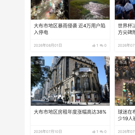
大布市地区暴雨侵袭 近4万用户陷
世界杯
入停电
方尖碑
2026年08月01日
1
0
2026年0
乐活
乐活
大布市地区房租年度涨幅高达38%
球迷在
少19人
2026年07月10日
1
0
2026年0