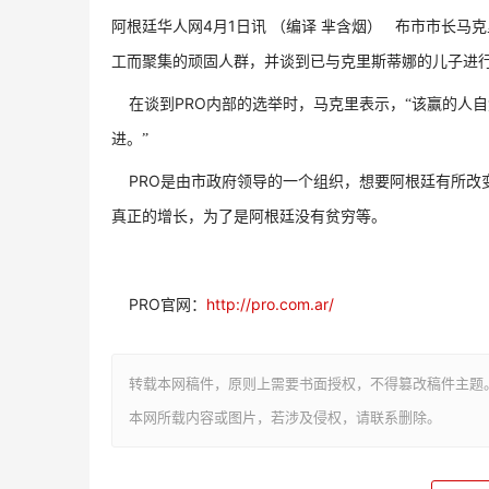
4
1
阿根廷华人网
月
日讯
（编译
芈含烟）
布市市长马克
工而聚集的顽固人群，并谈到已与克里斯蒂娜的儿子进行
PRO
在谈到
内部的选举时，马克里表示，“该赢的人
进。”
PRO
是由市政府领导的一个组织，想要阿根廷有所改
真正的增长，为了是阿根廷没有贫穷等。
PRO
http://pro.com.ar/
官网：
转载本网稿件，原则上需要书面授权，不得篡改稿件主题
本网所载内容或图片，若涉及侵权，请联系删除。