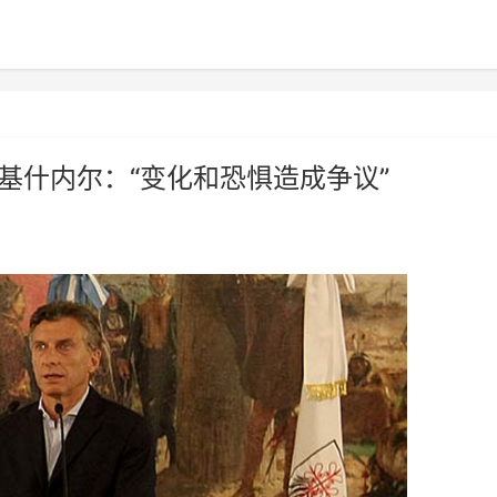
基什内尔：“变化和恐惧造成争议”