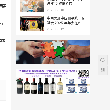
波罗”文旅推介官
因罢
2025-08-10
中南美洲中国和平统一促
进会 2025 年年会在库拉
前
索圆满举行，共绘反“独”
2025-06-12
促统宏伟蓝图
国家